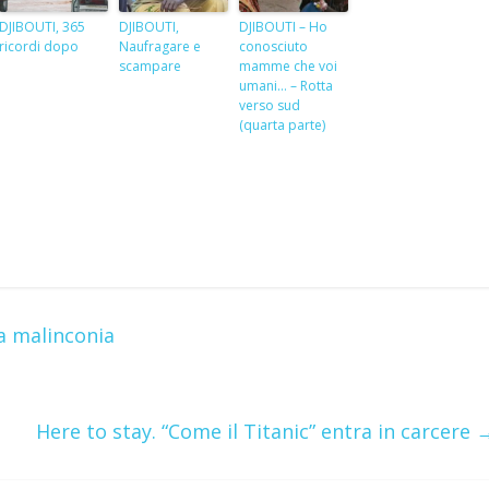
DJIBOUTI, 365
DJIBOUTI,
DJIBOUTI – Ho
ricordi dopo
Naufragare e
conosciuto
scampare
mamme che voi
umani… – Rotta
verso sud
(quarta parte)
S
h
r
e
a malinconia
Here to stay. “Come il Titanic” entra in carcere