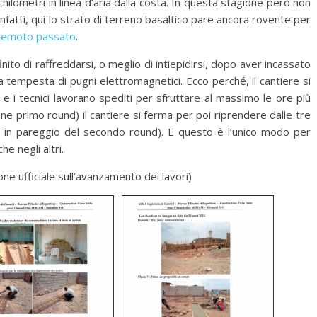
chilometri in linea d’aria dalla costa. In questa stagione però non
infatti, qui lo strato di terreno basaltico pare ancora rovente per
remoto passato
.
inito di raffreddarsi, o meglio di intiepidirsi, dopo aver incassato
ana tempesta di pugni elettromagnetici. Ecco perché, il cantiere si
ai e i tecnici lavorano spediti per sfruttare al massimo le ore più
fine primo round) il cantiere si ferma per poi riprendere dalle tre
ine in pareggio del secondo round). E questo è l’unico modo per
he negli altri.
one ufficiale sull’avanzamento dei lavori)