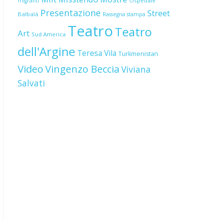
Ospedale
migranti
Presentazione
Street
Balbalà
Rassegna stampa
Teatro
Teatro
Art
Sud America
dell'Argine
Teresa Vila
Turkmenistan
Video
Vingenzo Beccia
Viviana
Salvati