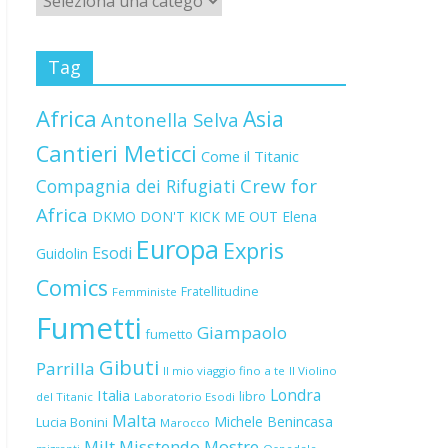
Tag
Africa
Asia
Antonella Selva
Cantieri Meticci
Come il Titanic
Crew for
Compagnia dei Rifugiati
Africa
DKMO
DON'T KICK ME OUT
Elena
Europa
Expris
Esodi
Guidolin
Comics
Fratellitudine
Femministe
Fumetti
Giampaolo
fumetto
Gibuti
Parrilla
Il mio viaggio fino a te
Il Violino
Londra
Italia
libro
del Titanic
Laboratorio Esodi
Malta
Michele Benincasa
Lucia Bonini
Marocco
Milt
Misstendo
Mostre