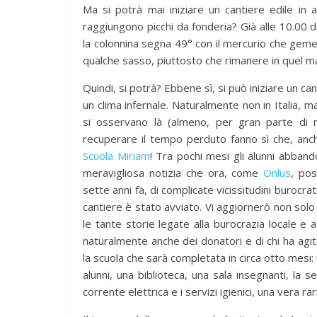
Ma si potrà mai iniziare un cantiere edile in
raggiungono picchi da fonderia? Già alle 10.00 d
la colonnina segna 49° con il mercurio che gem
qualche sasso, piuttosto che rimanere in quel
news
Quindi, si potrà? Ebbene sì, si può iniziare un ca
Antonella S
un clima infernale. Naturalmente non in Italia, m
BilBOLBul o
si osservano là (almeno, per gran parte di n
ExAequo)
recuperare il tempo perduto fanno sì che, anch
Scuola Miriam
! Tra pochi mesi gli alunni abban
7 Novembre 2018
meravigliosa notizia che ora, come
Onlus
, pos
sette anni fa, di complicate vicissitudini burocra
cantiere è stato avviato. Vi aggiornerò non solo
le tante storie legate alla burocrazia locale e ag
naturalmente anche dei donatori e di chi ha agi
la scuola che sarà completata in circa otto mesi: 
alunni, una biblioteca, una sala insegnanti, la s
corrente elettrica e i servizi igienici, una vera rar