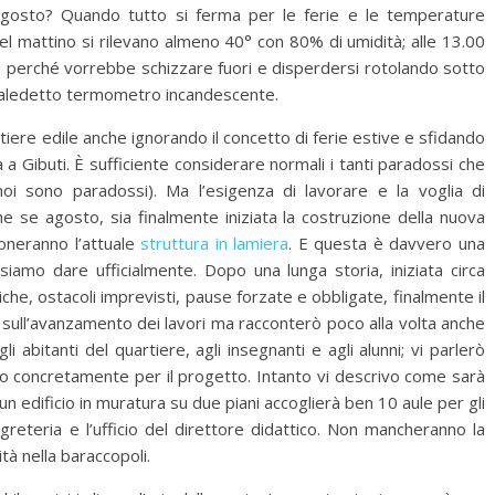
 agosto? Quando tutto si ferma per le ferie e le temperature
el mattino si rilevano almeno 40° con 80% di umidità; alle 13.00
e perché vorrebbe schizzare fuori e disperdersi rotolando sotto
 maledetto termometro incandescente.
ntiere edile anche ignorando il concetto di ferie estive e sfidando
news
elva in mostra a
a a Gibuti. È sufficiente considerare normali i tanti paradossi che
ff (@Bottega
L’Eredità di Babele a
oi sono paradossi). Ma l’esigenza di lavorare e la voglia di
Disognando
e se agosto, sia finalmente iniziata la costruzione della nuova
doneranno l’attuale
struttura in lamiera
. E questa è davvero una
11 Ottobre 2019
siamo dare ufficialmente. Dopo una lunga storia, iniziata circa
tiche, ostacoli imprevisti, pause forzate e obbligate, finalmente il
 sull’avanzamento dei lavori ma racconterò poco alla volta anche
li abitanti del quartiere, agli insegnanti e agli alunni; vi parlerò
to concretamente per il progetto. Intanto vi descrivo come sarà
un edificio in muratura su due piani accoglierà ben 10 aule per gli
egreteria e l’ufficio del direttore didattico. Non mancheranno la
ità nella baraccopoli.