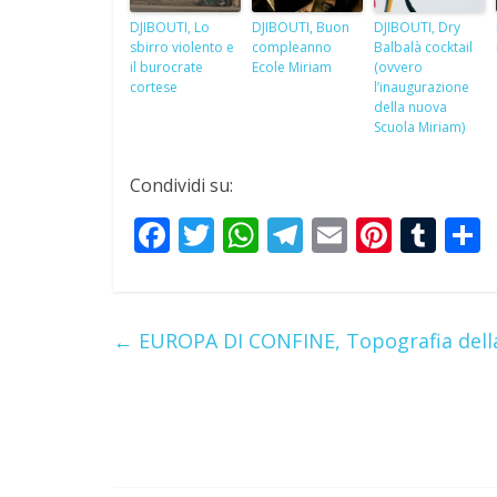
DJIBOUTI, Lo
DJIBOUTI, Buon
DJIBOUTI, Dry
sbirro violento e
compleanno
Balbalà cocktail
il burocrate
Ecole Miriam
(ovvero
cortese
l’inaugurazione
della nuova
Scuola Miriam)
Condividi su:
F
T
W
T
E
Pi
T
ac
w
h
el
m
nt
u
e
itt
at
e
ai
er
m
a
b
er
s
gr
l
e
bl
←
EUROPA DI CONFINE, Topografia dell
o
A
a
st
r
o
p
m
k
p