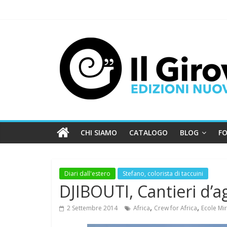
CHI SIAMO
CATALOGO
BLOG
FO
Diari dall'estero
Stefano, colorista di taccuini
DJIBOUTI, Cantieri d’a
,
,
2 Settembre 2014
Africa
Crew for Africa
Ecole Mi