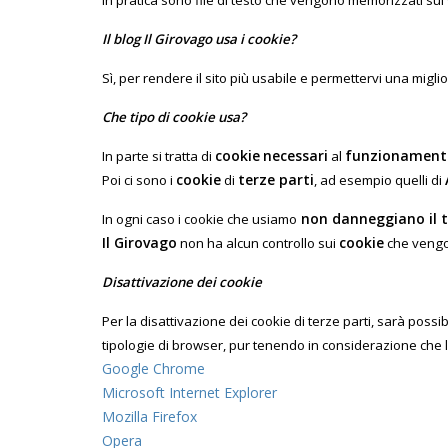
In pratica sono file di testo che vengono memorizzati sul 
Il blog Il Girovago usa i cookie?
Sì, per rendere il sito più usabile e permettervi una migl
Che tipo di cookie usa?
cookie
necessari
funzionament
In parte si tratta di
al
cookie
terze parti
Poi ci sono i
di
, ad esempio quelli di
non danneggiano il 
In ogni caso i cookie che usiamo
Il Girovago
cookie
non ha alcun controllo sui
che vengon
Disattivazione dei cookie
Per la disattivazione dei cookie di terze parti, sarà poss
tipologie di browser, pur tenendo in considerazione che 
Google Chrome
Microsoft Internet Explorer
Mozilla Firefox
Opera