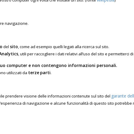
vostro computer ogni volta che visitate un sito. (fonte
)
iore navigazione.
o
sito
del
, come ad esempio quelli legati alla ricerca sul sito.
Analytics
, utili per raccogliere i dati relativi all’uso del sito e permetterc
tuo computer e non contengono informazioni
personali.
terze
parti
o utilizzati da
.
garante dell
ibile prendere visione delle informazioni contenute sul sito del
l’esperienza di navigazione e alcune funzionalità di questo sito potrebb