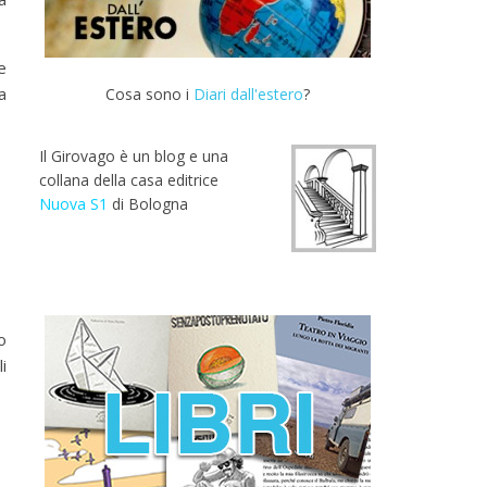
e
a
Cosa sono i
Diari dall'estero
?
Il Girovago è un blog e una
collana della casa editrice
Nuova S1
di Bologna
o
i