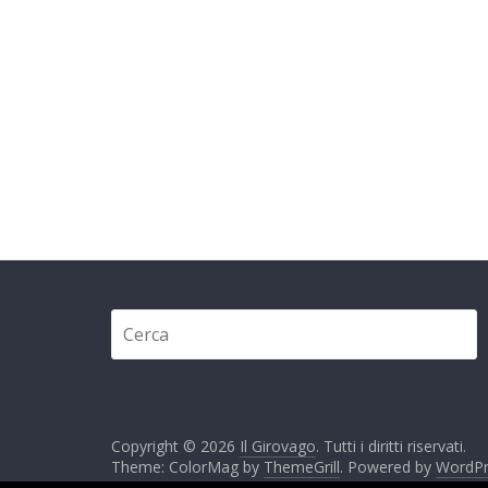
Copyright © 2026
Il Girovago
. Tutti i diritti riservati.
Theme: ColorMag by
ThemeGrill
. Powered by
WordPr