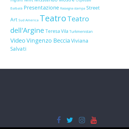
Ospedale
migranti
Presentazione
Street
Balbalà
Rassegna stampa
Teatro
Teatro
Art
Sud America
dell'Argine
Teresa Vila
Turkmenistan
Video
Vingenzo Beccia
Viviana
Salvati