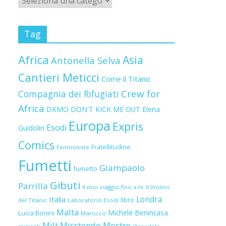
Tag
Africa
Asia
Antonella Selva
Cantieri Meticci
Come il Titanic
Crew for
Compagnia dei Rifugiati
Africa
DKMO
DON'T KICK ME OUT
Elena
Europa
Expris
Esodi
Guidolin
Comics
Fratellitudine
Femministe
Fumetti
Giampaolo
fumetto
Gibuti
Parrilla
Il mio viaggio fino a te
Il Violino
Londra
Italia
libro
del Titanic
Laboratorio Esodi
Malta
Michele Benincasa
Lucia Bonini
Marocco
Milt
Misstendo
Mostre