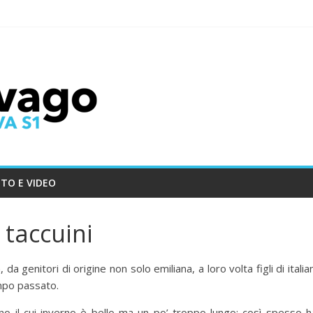
TO E VIDEO
 taccuini
da genitori di origine non solo emiliana, a loro volta figli di italian
empo passato.
ino il cui inverno è bello ma un po’ troppo lungo; così spesso h