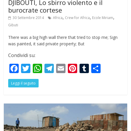
DJIBOUTI, Lo sbirro violento e il
burocrate cortese
,
,
,
30 Settembre 2014
Africa
Crew for Africa
Ecole Miriam
Gibuti
There was a big high wall there that tried to stop me; Sign
was painted, it said private property; But
Condividi su:
F
T
W
T
E
Pi
T
S
ac
w
h
el
m
nt
u
h
Leggi il seguito
e
itt
at
e
ai
er
m
ar
b
er
s
gr
l
e
bl
e
o
A
a
st
r
o
p
m
k
p