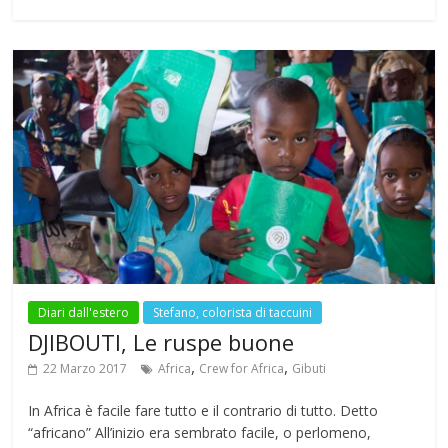
b
er
s
gr
l
e
bl
e
o
A
a
st
r
o
p
m
k
p
Diari dall'estero
Stefano, colorista di taccuini
DJIBOUTI, Le ruspe buone
,
,
22 Marzo 2017
Africa
Crew for Africa
Gibuti
In Africa è facile fare tutto e il contrario di tutto. Detto
“africano” All’inizio era sembrato facile, o perlomeno,