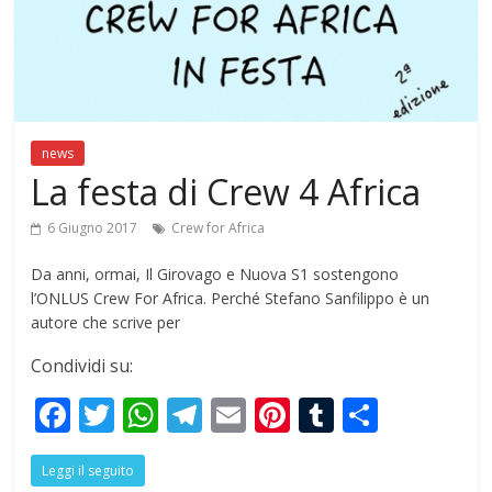
news
La festa di Crew 4 Africa
6 Giugno 2017
Crew for Africa
Da anni, ormai, Il Girovago e Nuova S1 sostengono
l’ONLUS Crew For Africa. Perché Stefano Sanfilippo è un
autore che scrive per
Condividi su:
F
T
W
T
E
Pi
T
S
ac
w
h
el
m
nt
u
h
Leggi il seguito
e
itt
at
e
ai
er
m
ar