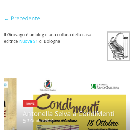
o
A
a
st
r
o
p
m
← Precedente
k
p
Il Girovago è un blog e una collana della casa
editrice
Nuova S1
di Bologna
news
Antonella Selva a CondiMenti
3 Ottobre 2019