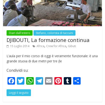
o
p
m
k
p
Diari dall'estero
Stefano, colorista di taccuini
DJIBOUTI, La formazione continua
,
,
15 Luglio 2014
Africa
Crew for Africa
Gibuti
L’aula per il mio corso di oggi è veramente funzionale: è una
grande stuoia di due metri per tre (le
Condividi su:
F
T
W
T
E
Pi
T
S
ac
w
h
el
m
nt
u
h
Leggi il seguito
e
itt
at
e
ai
er
m
ar
b
er
s
gr
l
e
bl
e