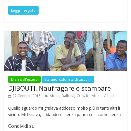
ac
w
h
el
m
nt
u
h
Leggi il seguito
e
itt
at
e
ai
er
m
ar
b
er
s
gr
l
e
bl
e
o
A
a
st
r
o
p
m
k
p
Diari dall'estero
Stefano, colorista di taccuini
DJIBOUTI, Naufragare e scampare
,
,
,
27 Gennaio 2015
Africa
Balbalà
Crew for Africa
Gibuti
Quello sguardo mi gridava addosso molto più di tanti altri lì
vicino. Mi fissava, sfidandomi senza paura così come senza
Condividi su: