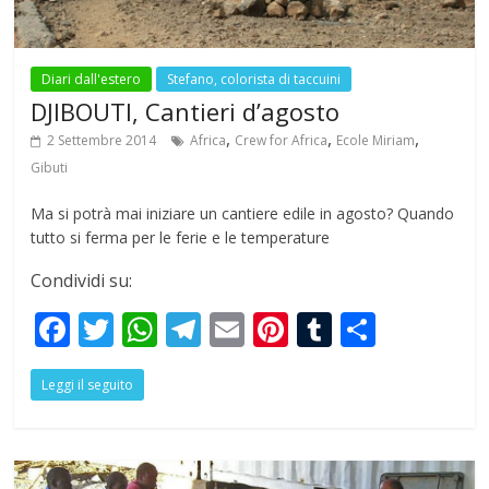
Diari dall'estero
Stefano, colorista di taccuini
DJIBOUTI, Cantieri d’agosto
,
,
,
2 Settembre 2014
Africa
Crew for Africa
Ecole Miriam
Gibuti
Ma si potrà mai iniziare un cantiere edile in agosto? Quando
tutto si ferma per le ferie e le temperature
Condividi su:
F
T
W
T
E
Pi
T
S
ac
w
h
el
m
nt
u
h
Leggi il seguito
e
itt
at
e
ai
er
m
ar
b
er
s
gr
l
e
bl
e
o
A
a
st
r