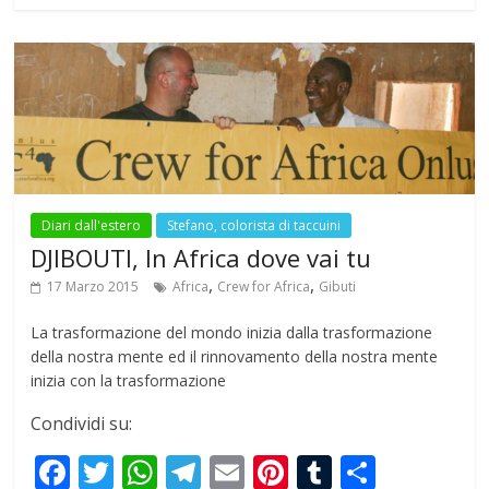
b
er
s
gr
l
e
bl
e
o
A
a
st
r
o
p
m
k
p
Diari dall'estero
Stefano, colorista di taccuini
DJIBOUTI, In Africa dove vai tu
,
,
17 Marzo 2015
Africa
Crew for Africa
Gibuti
La trasformazione del mondo inizia dalla trasformazione
della nostra mente ed il rinnovamento della nostra mente
inizia con la trasformazione
Condividi su:
F
T
W
T
E
Pi
T
S