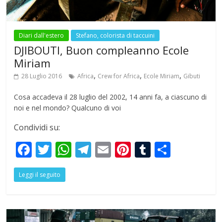
Diari dall'estero
Stefano, colorista di taccuini
DJIBOUTI, Buon compleanno Ecole
Miriam
,
,
,
28 Luglio 2016
Africa
Crew for Africa
Ecole Miriam
Gibuti
Cosa accadeva il 28 luglio del 2002, 14 anni fa, a ciascuno di
noi e nel mondo? Qualcuno di voi
Condividi su:
F
T
W
T
E
Pi
T
S
ac
w
h
el
m
nt
u
h
Leggi il seguito
e
itt
at
e
ai
er
m
ar
b
er
s
gr
l
e
bl
e
o
A
a
st
r