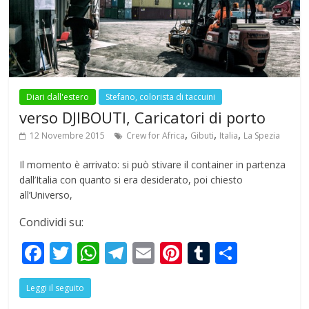
o
p
m
k
p
Diari dall'estero
Stefano, colorista di taccuini
verso DJIBOUTI, Caricatori di porto
,
,
,
12 Novembre 2015
Crew for Africa
Gibuti
Italia
La Spezia
Il momento è arrivato: si può stivare il container in partenza
dall’Italia con quanto si era desiderato, poi chiesto
all’Universo,
Condividi su:
F
T
W
T
E
Pi
T
S
ac
w
h
el
m
nt
u
h
Leggi il seguito
e
itt
at
e
ai
er
m
ar