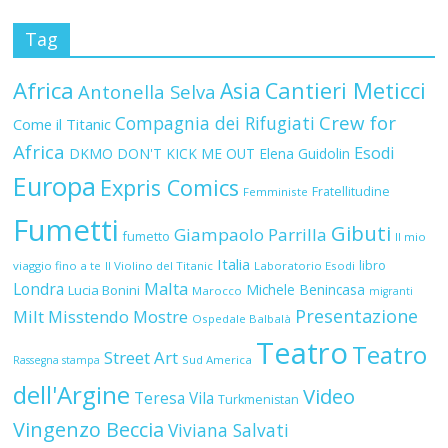
Tag
Africa
Asia
Cantieri Meticci
Antonella Selva
Crew for
Compagnia dei Rifugiati
Come il Titanic
Africa
Esodi
DKMO
DON'T KICK ME OUT
Elena Guidolin
Europa
Expris Comics
Fratellitudine
Femministe
Fumetti
Gibuti
Giampaolo Parrilla
fumetto
Il mio
Italia
libro
viaggio fino a te
Il Violino del Titanic
Laboratorio Esodi
Malta
Londra
Michele Benincasa
Lucia Bonini
Marocco
migranti
Presentazione
Milt
Misstendo
Mostre
Ospedale Balbalà
Teatro
Teatro
Street Art
Sud America
Rassegna stampa
dell'Argine
Video
Teresa Vila
Turkmenistan
Vingenzo Beccia
Viviana Salvati