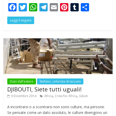
F
T
W
T
E
Pi
T
S
ac
w
h
el
m
nt
u
h
Leggi il seguito
e
itt
at
e
ai
er
m
ar
b
er
s
gr
l
e
bl
e
o
A
a
st
r
o
p
m
k
p
Diari dall'estero
Stefano, colorista di taccuini
DJIBOUTI, Siete tutti uguali!
,
,
9 Dicembre 2014
Africa
Crew for Africa
Gibuti
A incontrarsi o a scontrarsi non sono culture, ma persone.
Se pensate come un dato assoluto, le culture divengono un