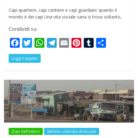
Capi quartiere, capi cantiere e capi guardiani: quando il
mondo è dei capi Una vita sociale sana si trova soltanto,
Condividi su:
F
T
W
T
E
Pi
T
S
ac
w
h
el
m
nt
u
h
Leggi il seguito
e
itt
at
e
ai
er
m
ar
b
er
s
gr
l
e
bl
e
o
A
a
st
r
o
p
m
k
p
Diari dall'estero
Stefano, colorista di taccuini