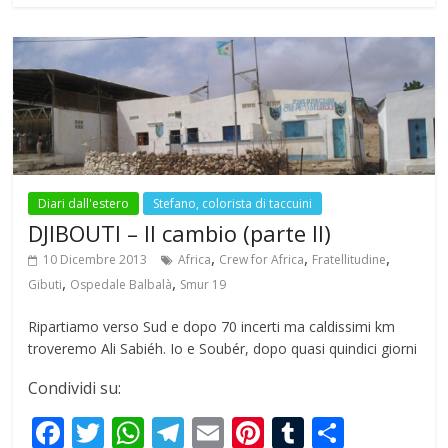
b
er
s
gr
l
e
bl
e
o
A
a
st
r
o
p
m
k
p
Diari dall'estero
Stefano, colorista di taccuini
DJIBOUTI – Il cambio (parte II)
,
,
,
10 Dicembre 2013
Africa
Crew for Africa
Fratellitudine
,
,
Gibuti
Ospedale Balbalà
Smur 19
Ripartiamo verso Sud e dopo 70 incerti ma caldissimi km
troveremo Ali Sabiéh. Io e Soubér, dopo quasi quindici giorni
Condividi su:
F
T
W
T
E
Pi
T
S