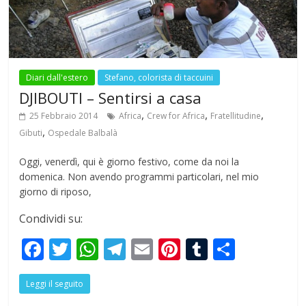
k
p
Diari dall'estero
Stefano, colorista di taccuini
DJIBOUTI – Sentirsi a casa
,
,
,
25 Febbraio 2014
Africa
Crew for Africa
Fratellitudine
,
Gibuti
Ospedale Balbalà
Oggi, venerdì, qui è giorno festivo, come da noi la
domenica. Non avendo programmi particolari, nel mio
giorno di riposo,
Condividi su:
F
T
W
T
E
Pi
T
S
ac
w
h
el
m
nt
u
h
Leggi il seguito
e
itt
at
e
ai
er
m
ar