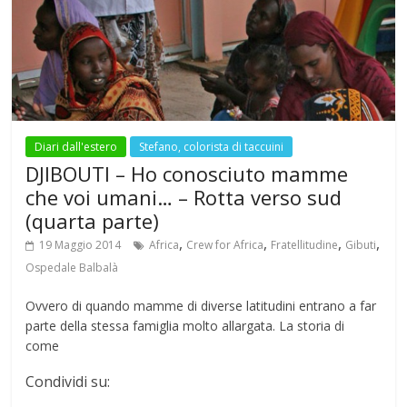
o
A
a
st
r
o
p
m
k
p
Diari dall'estero
Stefano, colorista di taccuini
DJIBOUTI – Ho conosciuto mamme
che voi umani… – Rotta verso sud
(quarta parte)
,
,
,
,
19 Maggio 2014
Africa
Crew for Africa
Fratellitudine
Gibuti
Ospedale Balbalà
Ovvero di quando mamme di diverse latitudini entrano a far
parte della stessa famiglia molto allargata. La storia di
come
Condividi su: