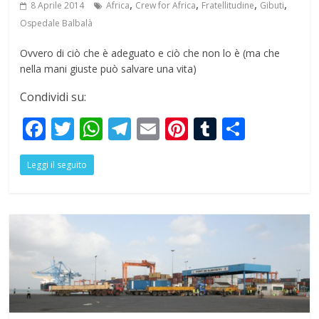
,
,
,
,
8 Aprile 2014
Africa
Crew for Africa
Fratellitudine
Gibuti
Ospedale Balbalà
Ovvero di ciò che è adeguato e ciò che non lo è (ma che
nella mani giuste può salvare una vita)
Condividi su:
F
T
W
T
E
Pi
T
S
ac
w
h
el
m
nt
u
h
Leggi il seguito
e
itt
at
e
ai
er
m
ar
b
er
s
gr
l
e
bl
e
o
A
a
st
r
o
p
m
k
p