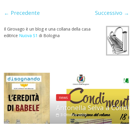
o
A
a
st
r
o
p
m
← Precedente
Successivo →
k
p
Il Girovago è un blog e una collana della casa
editrice
Nuova S1
di Bologna
news
Antonella Selva a CondiMenti
3 Ottobre 2019