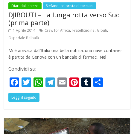
Diari dall'estero
Stefano, colorista di taccuini
DJIBOUTI – La lunga rotta verso Sud
(prima parte)
,
,
,
1 Aprile 2014
Crew for Africa
Fratellitudine
Gibuti
Ospedale Balbalà
Mi è arrivata dall’Italia una bella notizia: una nave container
è partita da Genova con un bancale di farmaci. Nel
Condividi su:
F
T
W
T
E
Pi
T
S
ac
w
h
el
m
nt
u
h
Leggi il seguito
e
itt
at
e
ai
er
m
ar
b
er
s
gr
l
e
bl
e
o
A
a
st
r
o
p
m