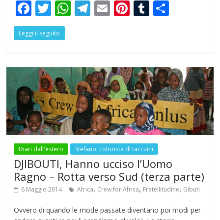
F
T
W
T
E
Pi
T
S
ac
w
h
el
m
nt
u
h
Leggi il seguito
e
itt
at
e
ai
er
m
ar
b
er
s
gr
l
e
bl
e
o
A
a
st
r
o
p
m
k
p
Diari dall'estero
Stefano, colorista di taccuini
DJIBOUTI, Hanno ucciso l’Uomo
Ragno – Rotta verso Sud (terza parte)
,
,
,
6 Maggio 2014
Africa
Crew for Africa
Fratellitudine
Gibuti
Ovvero di quando le mode passate diventano poi modi per