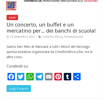
news
Un concerto, un buffet e un
mercatino per… dei banchi di scuola!
,
23 Settembre 2013
Crew for Africa
Presentazione
Siamo ben felici di rilanciare a tutti i lettori del Girovago
questa iniziativa organizzata da Crewforafrica (che, tra le
altre cose,
Condividi su:
F
T
W
T
E
Pi
T
S
ac
w
h
el
m
nt
u
h
Leggi il seguito
e
itt
at
e
ai
er
m
ar
b
er
s
gr
l
e
bl
e