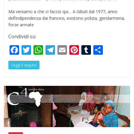
Ma veniamo a che ci faccio qui… A Gibuti dal 1977, anno
dell’indipendenza dai francesi, esistono polizia, gendarmeria,
forze armate
Condividi su:
F
T
W
T
E
Pi
T
S
ac
w
h
el
m
nt
u
h
Leggi il seguito
e
itt
at
e
ai
er
m
ar
b
er
s
gr
l
e
bl
e
o
A
a
st
r
o
p
m
k
p