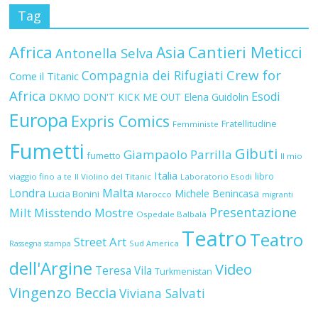
Tag
Africa
Asia
Cantieri Meticci
Antonella Selva
Crew for
Compagnia dei Rifugiati
Come il Titanic
Africa
Esodi
DKMO
DON'T KICK ME OUT
Elena Guidolin
Europa
Expris Comics
Fratellitudine
Femministe
Fumetti
Gibuti
Giampaolo Parrilla
fumetto
Il mio
Italia
libro
viaggio fino a te
Il Violino del Titanic
Laboratorio Esodi
Malta
Londra
Michele Benincasa
Lucia Bonini
Marocco
migranti
Presentazione
Milt
Misstendo
Mostre
Ospedale Balbalà
Teatro
Teatro
Street Art
Sud America
Rassegna stampa
dell'Argine
Video
Teresa Vila
Turkmenistan
Vingenzo Beccia
Viviana Salvati