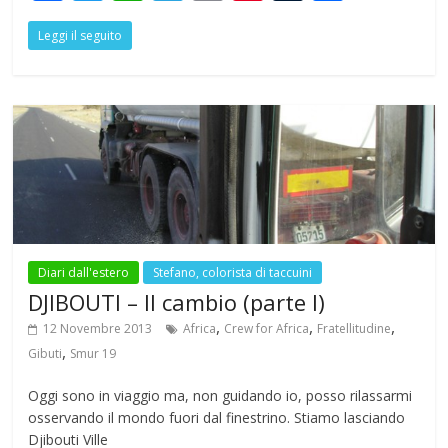
ac
w
h
el
m
nt
u
h
Leggi il seguito
e
itt
at
e
ai
er
m
ar
b
er
s
gr
l
e
bl
e
o
A
a
st
r
o
p
m
k
p
Diari dall'estero
Stefano, colorista di taccuini
DJIBOUTI – Il cambio (parte I)
,
,
,
12 Novembre 2013
Africa
Crew for Africa
Fratellitudine
,
Gibuti
Smur 19
Oggi sono in viaggio ma, non guidando io, posso rilassarmi
osservando il mondo fuori dal finestrino. Stiamo lasciando
Djibouti Ville