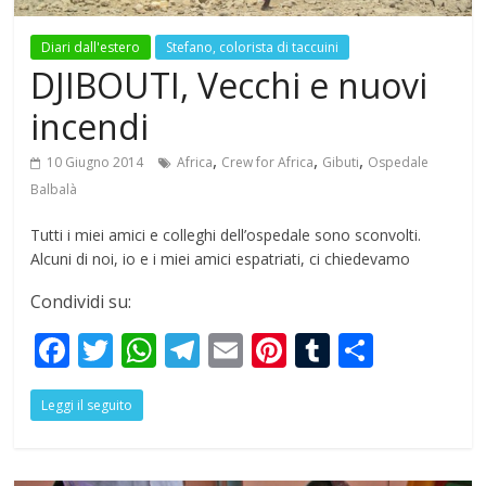
Diari dall'estero
Stefano, colorista di taccuini
DJIBOUTI, Vecchi e nuovi
incendi
,
,
,
10 Giugno 2014
Africa
Crew for Africa
Gibuti
Ospedale
Balbalà
Tutti i miei amici e colleghi dell’ospedale sono sconvolti.
Alcuni di noi, io e i miei amici espatriati, ci chiedevamo
Condividi su:
F
T
W
T
E
Pi
T
S
ac
w
h
el
m
nt
u
h
Leggi il seguito
e
itt
at
e
ai
er
m
ar
b
er
s
gr
l
e
bl
e