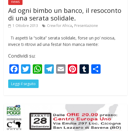
news
Ad ogni bimbo un banco, il resoconto
di una serata solidale.
,
1 Ottobre 2013
Crew for Africa
Presentazione
Ti aspetti la “solita” serata solidale, forse un po’ noiosa,
invece ti ritrovi ad una festa! Non manca niente:
Condividi su:
F
T
W
T
E
Pi
T
S
ac
w
h
el
m
nt
u
h
Leggi il seguito
e
itt
at
e
ai
er
m
ar
b
er
s
gr
l
e
bl
e
o
A
a
st
r
o
p
m
k
p