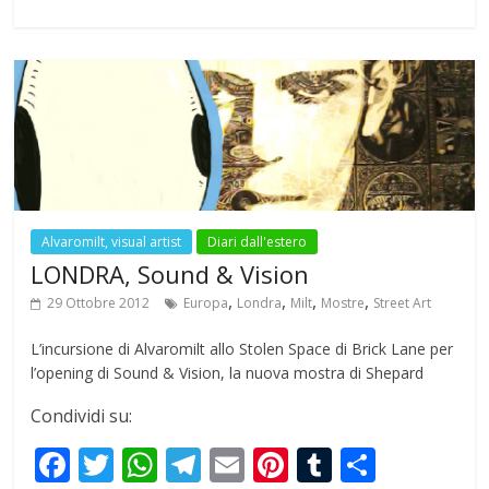
b
er
s
gr
l
e
bl
e
o
A
a
st
r
o
p
m
k
p
Alvaromilt, visual artist
Diari dall'estero
LONDRA, Sound & Vision
,
,
,
,
29 Ottobre 2012
Europa
Londra
Milt
Mostre
Street Art
L’incursione di Alvaromilt allo Stolen Space di Brick Lane per
l’opening di Sound & Vision, la nuova mostra di Shepard
Condividi su:
F
T
W
T
E
Pi
T
S