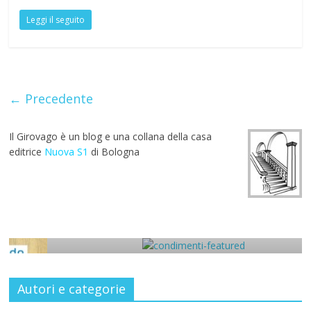
ac
w
h
el
m
nt
u
h
Leggi il seguito
e
itt
at
e
ai
er
m
ar
b
er
s
gr
l
e
bl
e
o
A
a
st
r
o
p
m
← Precedente
k
p
Il Girovago è un blog e una collana della casa
editrice
Nuova S1
di Bologna
news
Antonella Selva a CondiMenti
3 Ottobre 2019
Autori e categorie