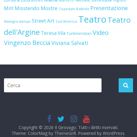
Marocco
migranti
Presentazione
Milt
Misstendo
Mostre
Ospedale Balbalà
Teatro
Teatro
Street Art
Sud America
Rassegna stampa
dell'Argine
Video
Teresa Vila
Turkmenistan
Vingenzo Beccia
Viviana Salvati
Copyright © 2026
Il Girovago
. Tutti i diritti riservati.
Theme: ColorMag by
ThemeGrill
. Powered by
WordPress
.