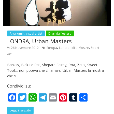
o
p
m
k
p
Alvaromilt, visual artist
Diari dall'estero
LONDRA, Urban Masters
,
,
,
,
26 Novembre 2012
Europa
Londra
Milt
Mostre
Street
Art
Banksy, Blek Le Rat, Shepard Fairey, Roa, Zeus, Sweet
Toof… non poteva che chiamarsi Urban Masters la mostra
che si
Condividi su:
F
T
W
T
E
Pi
T
S
ac
w
h
el
m
nt
u
h
Leggi il seguito
e
itt
at
e
ai
er
m
ar