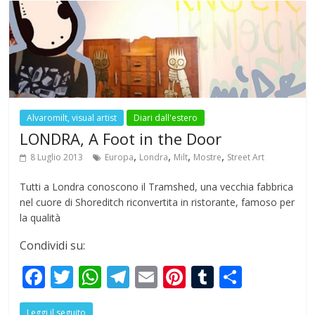
o
A
a
st
r
o
p
m
k
p
Alvaromilt, visual artist
Diari dall'estero
LONDRA, A Foot in the Door
,
,
,
,
8 Luglio 2013
Europa
Londra
Milt
Mostre
Street Art
Tutti a Londra conoscono il Tramshed, una vecchia fabbrica
nel cuore di Shoreditch riconvertita in ristorante, famoso per
la qualità
Condividi su:
F
T
W
T
E
Pi
T
S
ac
w
h
el
m
nt
u
h
Leggi il seguito