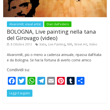
k
p
Alvaromilt, visual artist
Diari dall'estero
BOLOGNA, Live painting nella tana
del Girovago (video)
,
,
,
,
8 Ottobre 2013
Italia
Live Painting
Milt
Street Art
Video
Alvaromilt, più o meno a cadenza annuale, ripassa dall’Italia
e da Bologna. Se hai la fortuna di averlo come amico
Condividi su:
F
T
W
T
E
Pi
T
S
ac
w
h
el
m
nt
u
h
Leggi il seguito
e
itt
at
e
ai
er
m
ar
b
er
s
gr
l
e
bl
e