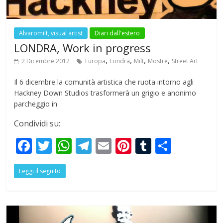
Alvaromilt, visual artist
Diari dall'estero
LONDRA, Work in progress
,
,
,
,
2 Dicembre 2012
Europa
Londra
Milt
Mostre
Street Art
Il 6 dicembre la comunità artistica che ruota intorno agli
Hackney Down Studios trasformerà un grigio e anonimo
parcheggio in
Condividi su:
F
T
W
T
E
Pi
T
S
ac
w
h
el
m
nt
u
h
Leggi il seguito
e
itt
at
e
ai
er
m
ar
b
er
s
gr
l
e
bl
e
o
A
a
st
r