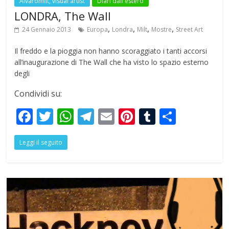
Alvaromilt, visual artist
Diari dall'estero
LONDRA, The Wall
,
,
,
,
24 Gennaio 2013
Europa
Londra
Milt
Mostre
Street Art
Il freddo e la pioggia non hanno scoraggiato i tanti accorsi
all’inaugurazione di The Wall che ha visto lo spazio esterno
degli
Condividi su:
F
T
W
T
E
Pi
T
S
ac
w
h
el
m
nt
u
h
Leggi il seguito
e
itt
at
e
ai
er
m
ar
b
er
s
gr
l
e
bl
e
o
A
a
st
r
o
p
m
k
p