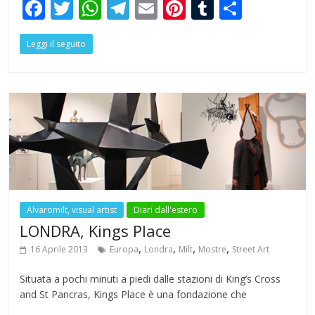
F
T
W
T
E
Pi
T
S
ac
w
h
el
m
nt
u
h
Leggi il seguito
e
itt
at
e
ai
er
m
ar
b
er
s
gr
l
e
bl
e
o
A
a
st
r
o
p
m
k
p
Alvaromilt, visual artist
Diari dall'estero
LONDRA, Kings Place
,
,
,
,
16 Aprile 2013
Europa
Londra
Milt
Mostre
Street Art
Situata a pochi minuti a piedi dalle stazioni di King’s Cross
and St Pancras, Kings Place è una fondazione che