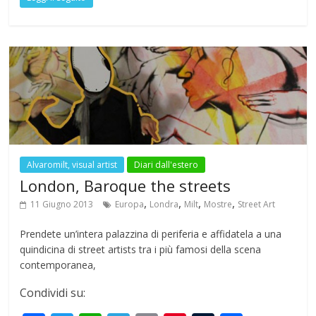
e
itt
at
e
ai
er
m
ar
b
er
s
gr
l
e
bl
e
o
A
a
st
r
o
p
m
k
p
Alvaromilt, visual artist
Diari dall'estero
London, Baroque the streets
,
,
,
,
11 Giugno 2013
Europa
Londra
Milt
Mostre
Street Art
Prendete un’intera palazzina di periferia e affidatela a una
quindicina di street artists tra i più famosi della scena
contemporanea,
Condividi su: