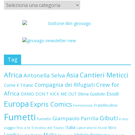
Tag
Africa
Asia
Cantieri Meticci
Antonella Selva
Crew for
Compagnia dei Rifugiati
Come il Titanic
Africa
Esodi
DKMO
DON'T KICK ME OUT
Elena Guidolin
Europa
Expris Comics
Fratellitudine
Femministe
Fumetti
Gibuti
Giampaolo Parrilla
fumetto
Il mio
Italia
libro
viaggio fino a te
Il Violino del Titanic
Laboratorio Esodi
Malta
Londra
Michele Benincasa
Lucia Bonini