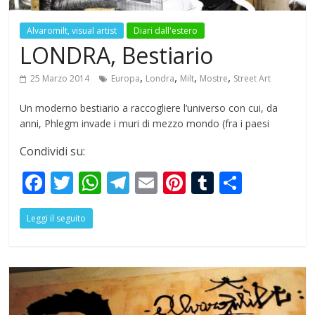
Alvaromilt, visual artist
Diari dall'estero
LONDRA, Bestiario
,
,
,
,
25 Marzo 2014
Europa
Londra
Milt
Mostre
Street Art
Un moderno bestiario a raccogliere l’universo con cui, da
anni, Phlegm invade i muri di mezzo mondo (fra i paesi
Condividi su:
F
T
W
T
E
Pi
T
S
ac
w
h
el
m
nt
u
h
Leggi il seguito
e
itt
at
e
ai
er
m
ar
b
er
s
gr
l
e
bl
e
o
A
a
st
r
o
p
m