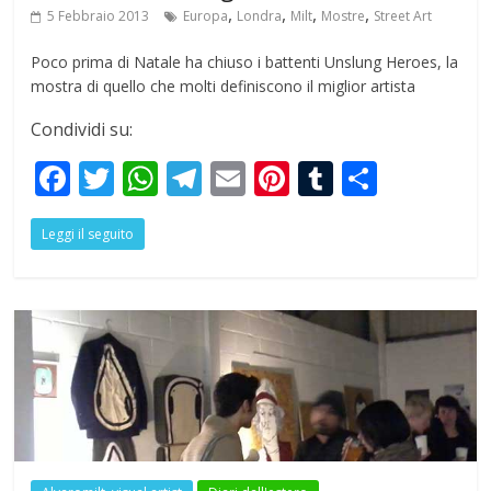
,
,
,
,
5 Febbraio 2013
Europa
Londra
Milt
Mostre
Street Art
Poco prima di Natale ha chiuso i battenti Unslung Heroes, la
mostra di quello che molti definiscono il miglior artista
Condividi su:
F
T
W
T
E
Pi
T
S
ac
w
h
el
m
nt
u
h
Leggi il seguito
e
itt
at
e
ai
er
m
ar
b
er
s
gr
l
e
bl
e
o
A
a
st
r
o
p
m
k
p