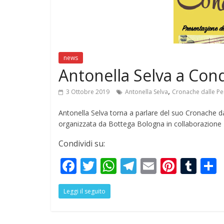
news
Anton
BilBO
news
ExAe
Antonella Selva a Con
7 Nov
,
3 Ottobre 2019
Antonella Selva
Cronache dalle Per
Antonella Selva torna a parlare del suo Cronache dal
organizzata da Bottega Bologna in collaborazione
Condividi su:
F
T
W
T
E
Pi
T
ac
w
h
el
m
nt
u
Leggi il seguito
e
itt
at
e
ai
er
m
a
b
er
s
gr
l
e
bl