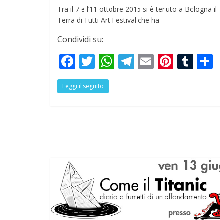
Tra il 7 e l’11 ottobre 2015 si è tenuto a Bologna il
Terra di Tutti Art Festival che ha
Condividi su:
F
T
W
T
E
Pi
T
ac
w
h
el
m
nt
u
Leggi il seguito
e
itt
at
e
ai
er
m
a
b
er
s
gr
l
e
bl
o
A
a
st
r
o
p
m
k
p