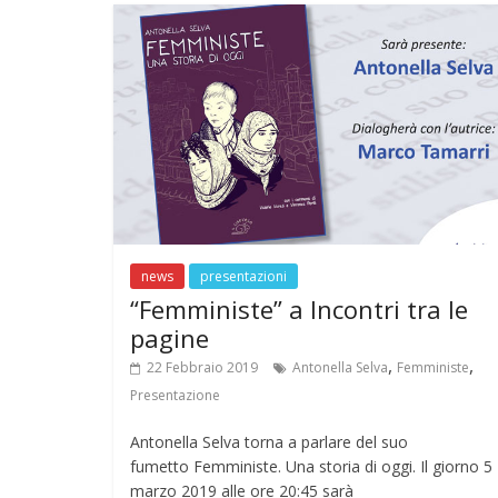
o
A
a
st
r
o
p
m
k
p
news
presentazioni
“Femministe” a Incontri tra le
pagine
,
,
22 Febbraio 2019
Antonella Selva
Femministe
Presentazione
Antonella Selva torna a parlare del suo
fumetto Femministe. Una storia di oggi. Il giorno 5
marzo 2019 alle ore 20:45 sarà