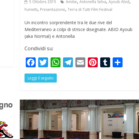
,
,
,
5 Ottobre 2015
Amitie
Antonella Selva
Ayoub Abid
,
,
Fumetti
Presentazione
Terra di Tutti Film Festival
Un incontro sorprendente tra le due rive del
Mediterraneo a colpi di strisce disegnate. ABID Ayoub
S
(aka Normal) e Antonella
h
Condividi su:
r
F
T
W
T
E
Pi
T
S
e
ac
w
h
el
m
nt
u
h
Leggi il seguito
e
itt
at
e
ai
er
m
ar
b
er
s
gr
l
e
bl
e
o
A
a
st
r
o
p
m
k
p