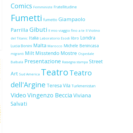
Comics
Fratellitudine
Femministe
Fumetti
Giampaolo
fumetto
Gibuti
Parrilla
Il mio viaggio fino a te
Il Violino
Londra
Italia
libro
del Titanic
Laboratorio Esodi
Malta
Michele Benincasa
Lucia Bonini
Marocco
Milt
Misstendo
Mostre
Ospedale
migranti
Presentazione
Street
Balbalà
Rassegna stampa
Teatro
Teatro
Art
Sud America
dell'Argine
Teresa Vila
Turkmenistan
Video
Vingenzo Beccia
Viviana
Salvati