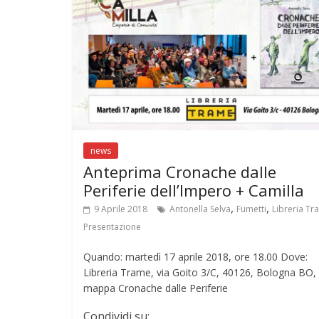
k
p
news
Anteprima Cronache dalle
Periferie dell’Impero + Camilla
,
,
9 Aprile 2018
Antonella Selva
Fumetti
Libreria Tr
Presentazione
Quando: martedì 17 aprile 2018, ore 18.00 Dove:
Libreria Trame, via Goito 3/C, 40126, Bologna BO,
mappa Cronache dalle Periferie
Condividi su: