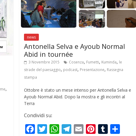
o
p
m
k
p
news
Antonella Selva e Ayoub Normal
Abid in tournée
,
,
,
3 Novembre 2015
Cosenza
Fumetti
Kuminda
le
,
,
,
strade del paesaggio
podcast
Presentazione
Rassegna
stampa
,
ame
Ottobre è stato un mese intenso per Antonella Selva e
Ayoub Normal Abid. Dopo la mostra e gli incontri al
Terra
Condividi su:
F
T
W
T
E
Pi
T
S