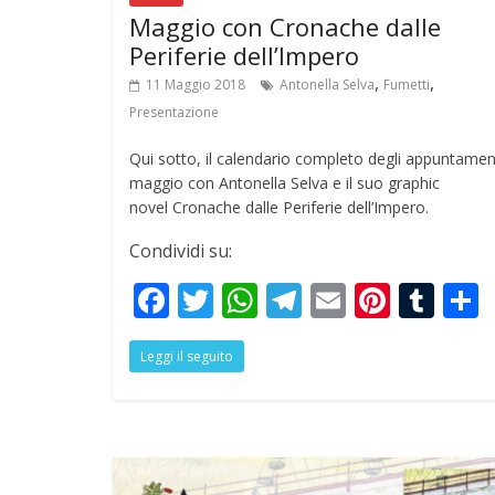
Maggio con Cronache dalle
Periferie dell’Impero
,
,
11 Maggio 2018
Antonella Selva
Fumetti
Presentazione
Qui sotto, il calendario completo degli appuntament
maggio con Antonella Selva e il suo graphic
novel Cronache dalle Periferie dell’Impero.
Condividi su:
F
T
W
T
E
Pi
T
ac
w
h
el
m
nt
u
Leggi il seguito
e
itt
at
e
ai
er
m
a
b
er
s
gr
l
e
bl
o
A
a
st
r
o
p
m