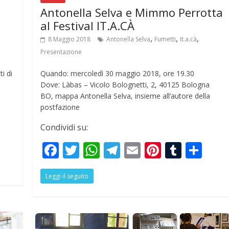
Antonella Selva e Mimmo Perrotta
al Festival IT.A.CÀ
,
,
,
8 Maggio 2018
Antonella Selva
Fumetti
It.a.cà
Presentazione
i di
Quando: mercoledì 30 maggio 2018, ore 19.30
Dove: Làbas – Vicolo Bolognetti, 2, 40125 Bologna
BO, mappa Antonella Selva, insieme all’autore della
postfazione
Condividi su:
S
F
T
W
T
E
Pi
T
S
h
ac
w
h
el
m
nt
u
h
r
Leggi il seguito
e
itt
at
e
ai
er
m
ar
e
b
er
s
gr
l
e
bl
e
o
A
a
st
r