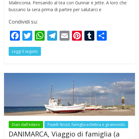
Malinconia. Pensando al tea con Gunnar e Jette. A loro che
bussano la sera prima di partire per salutarci e
Condividi su:
F
T
W
T
E
Pi
T
S
ac
w
h
el
m
nt
u
h
Leggi il seguito
e
itt
at
e
ai
er
m
ar
b
er
s
gr
l
e
bl
e
o
A
a
st
r
o
p
m
k
p
Diari dall'estero
Paselli Strizzi, famiglia eclettica e giramondo
DANIMARCA, Viaggio di famiglia (a