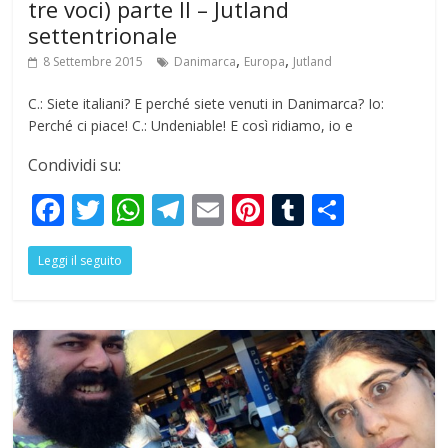
tre voci) parte II – Jutland
settentrionale
,
,
8 Settembre 2015
Danimarca
Europa
Jutland
C.: Siete italiani? E perché siete venuti in Danimarca? Io:
Perché ci piace! C.: Undeniable! E così ridiamo, io e
Condividi su:
F
T
W
T
E
Pi
T
S
ac
w
h
el
m
nt
u
h
Leggi il seguito
e
itt
at
e
ai
er
m
ar
b
er
s
gr
l
e
bl
e
o
A
a
st
r
o
p
m
k
p