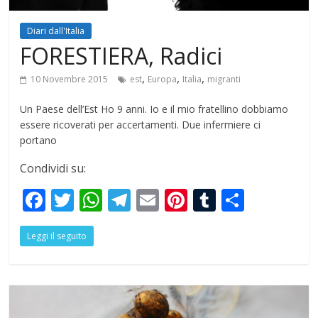
Diari dall'Italia
FORESTIERA, Radici
,
,
,
10 Novembre 2015
est
Europa
Italia
migranti
Un Paese dell’Est Ho 9 anni. Io e il mio fratellino dobbiamo
essere ricoverati per accertamenti. Due infermiere ci
portano
Condividi su:
F
T
W
T
E
Pi
T
S
ac
w
h
el
m
nt
u
h
Leggi il seguito
e
itt
at
e
ai
er
m
ar
b
er
s
gr
l
e
bl
e
o
A
a
st
r
o
p
m