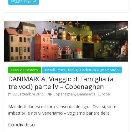
Leggi il seguito
e
itt
at
e
ai
er
m
ar
b
er
s
gr
l
e
bl
e
o
A
a
st
r
o
p
m
k
p
Diari dall'estero
Paselli Strizzi, famiglia eclettica e giramondo
DANIMARCA, Viaggio di famiglia (a
tre voci) parte IV – Copenaghen
,
,
22 Settembre 2015
Copenaghen
Danimarca
Europa
Maledetti danesi e il loro senso del design… Ora, sì, siete
imbattibili e noi vi veneriamo – vogliamo parlare della
Condividi su: