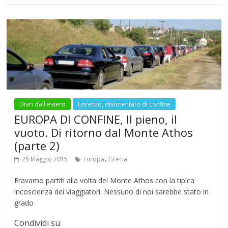
b
er
s
gr
l
e
bl
e
o
A
a
st
r
o
p
m
k
p
Diari dall'estero
Lorenzo, disorientato di confine
EUROPA DI CONFINE, Il pieno, il
vuoto. Di ritorno dal Monte Athos
(parte 2)
,
26 Maggio 2015
Europa
Grecia
Eravamo partiti alla volta del Monte Athos con la tipica
incoscienza dei viaggiatori. Nessuno di noi sarebbe stato in
grado
Condividi su: