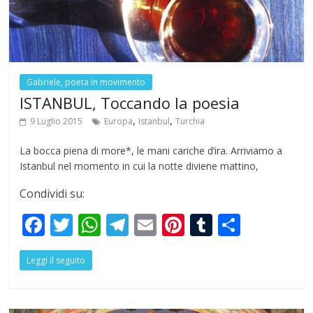
k
p
Gabriele, poeta in movimento
ISTANBUL, Toccando la poesia
,
,
9 Luglio 2015
Europa
Istanbul
Turchia
La bocca piena di more*, le mani cariche d’ira. Arriviamo a
Istanbul nel momento in cui la notte diviene mattino,
Condividi su:
F
T
W
T
E
Pi
T
S
ac
w
h
el
m
nt
u
h
Leggi il seguito
e
itt
at
e
ai
er
m
ar
b
er
s
gr
l
e
bl
e