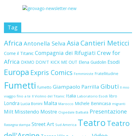
Tag
Africa
Asia
Cantieri Meticci
Antonella Selva
Crew for
Compagnia dei Rifugiati
Come il Titanic
Africa
Esodi
DKMO
DON'T KICK ME OUT
Elena Guidolin
Europa
Expris Comics
Fratellitudine
Femministe
Fumetti
Gibuti
Giampaolo Parrilla
fumetto
Il mio
Italia
libro
viaggio fino a te
Il Violino del Titanic
Laboratorio Esodi
Malta
Londra
Michele Benincasa
Lucia Bonini
Marocco
migranti
Presentazione
Milt
Misstendo
Mostre
Ospedale Balbalà
Teatro
Teatro
Street Art
Sud America
Rassegna stampa
dell'Argine
Video
Teresa Vila
Turkmenistan