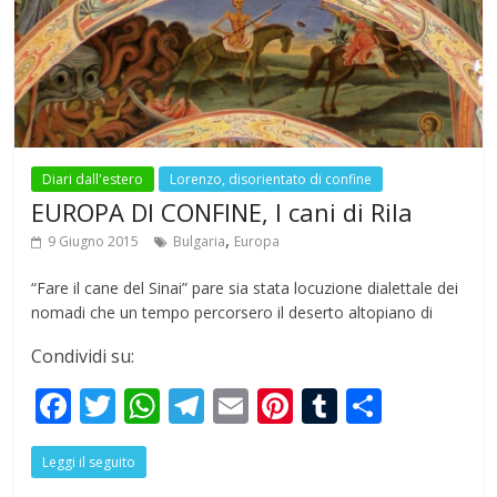
o
A
a
st
r
o
p
m
k
p
Diari dall'estero
Lorenzo, disorientato di confine
EUROPA DI CONFINE, I cani di Rila
,
9 Giugno 2015
Bulgaria
Europa
“Fare il cane del Sinai” pare sia stata locuzione dialettale dei
nomadi che un tempo percorsero il deserto altopiano di
Condividi su:
F
T
W
T
E
Pi
T
S
ac
w
h
el
m
nt
u
h
Leggi il seguito
e
itt
at
e
ai
er
m
ar