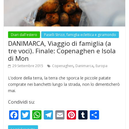
k
p
Diari dall'estero
Paselli Strizzi, famiglia eclettica e giramondo
DANIMARCA, Viaggio di famiglia (a
tre voci). Finale: Copenaghen e Isola
di Mon
,
,
29 Settembre 2015
Copenaghen
Danimarca
Europa
L’odore della terra, la terra che sporca le piccole patate
comprate nei banchetti lungo la strada, non lo dimenticherò
mai.
Condividi su:
F
T
W
T
E
Pi
T
S
ac
w
h
el
m
nt
u
h