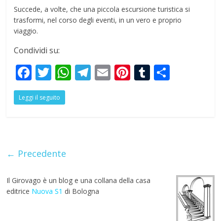
Succede, a volte, che una piccola escursione turistica si
trasformi, nel corso degli eventi, in un vero e proprio
viaggio.
Condividi su:
F
T
W
T
E
Pi
T
S
ac
w
h
el
m
nt
u
h
Leggi il seguito
e
itt
at
e
ai
er
m
ar
b
er
s
gr
l
e
bl
e
o
A
a
st
r
o
p
m
← Precedente
k
p
Il Girovago è un blog e una collana della casa
editrice
Nuova S1
di Bologna