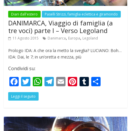
Diari dall'estero
Paselli Strizzi, famiglia eclettica e giramondo
DANIMARCA, Viaggio di famiglia (a
tre voci) parte I – Verso Legoland
,
,
11 Agosto 2015
Danimarca
Europa
Legoland
Prologo IDA: A che ora la metto la sveglia? LUCIANO: Boh…
IDA: Dai, le 7; in un’oretta e mezza, più
Condividi su:
F
T
W
T
E
Pi
T
S
ac
w
h
el
m
nt
u
h
Leggi il seguito
e
itt
at
e
ai
er
m
ar
b
er
s
gr
l
e
bl
e
o
A
a
st
r
o
p
m