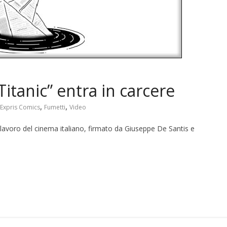
news
Selva in mostra a
off (@Bottega
L’Eredità di Babele a
Disognando
8
11 Ottobre 2019
Titanic” entra in carcere
,
,
Expris Comics
Fumetti
Video
lavoro del cinema italiano, firmato da Giuseppe De Santis e
S
h
r
e