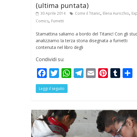
(ultima puntata)
,
,
30 Aprile 2014
Come il Titanic
Elena Auricchio
Exp
,
Comics
Fumetti
Stamattina saliamo a bordo del Titanic! Con gli stu
analizziamo la terza storia disegnata a fumetti
contenuta nel libro degli
Condividi su:
F
T
W
T
E
Pi
T
ac
w
h
el
m
nt
u
Leggi il seguito
e
itt
at
e
ai
er
m
a
b
er
s
gr
l
e
bl
o
A
a
st
r
o
p
m
k
p