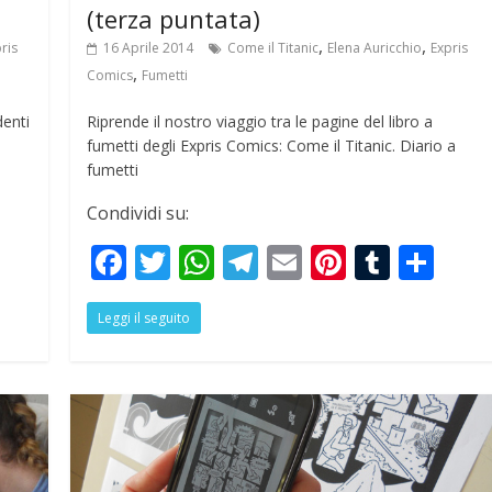
(terza puntata)
,
,
ris
16 Aprile 2014
Come il Titanic
Elena Auricchio
Expris
,
Comics
Fumetti
denti
Riprende il nostro viaggio tra le pagine del libro a
fumetti degli Expris Comics: Come il Titanic. Diario a
fumetti
Condividi su:
S
F
T
W
T
E
Pi
T
S
h
ac
w
h
el
m
nt
u
h
r
Leggi il seguito
e
itt
at
e
ai
er
m
ar
e
b
er
s
gr
l
e
bl
e
o
A
a
st
r
o
p
m
k
p