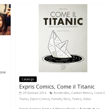
o
A
a
st
r
o
p
m
k
p
ione
Catalogo
Expris Comics, Come il Titanic
,
,
29 Gennaio 2014
Booktrailer
Cantieri Meticci
Come il
,
,
,
,
,
Titanic
Expris Comics
Fumetti
libro
Teatro
Video
S