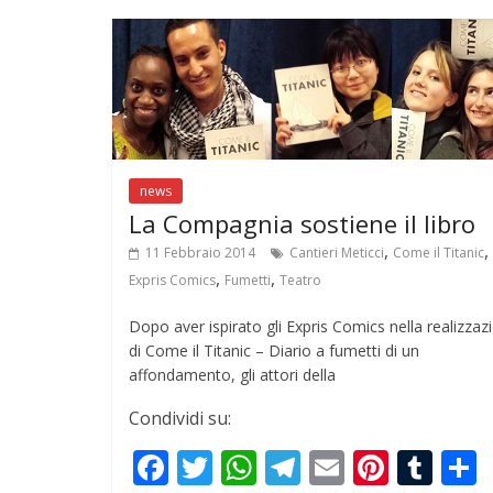
o
A
a
st
r
o
p
m
k
p
news
La Compagnia sostiene il libro
,
,
11 Febbraio 2014
Cantieri Meticci
Come il Titanic
,
,
Expris Comics
Fumetti
Teatro
Dopo aver ispirato gli Expris Comics nella realizzaz
di Come il Titanic – Diario a fumetti di un
affondamento, gli attori della
Condividi su:
F
T
W
T
E
Pi
T