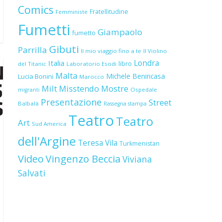
Comics
Fratellitudine
Femministe
Fumetti
Giampaolo
fumetto
Gibuti
Parrilla
Il mio viaggio fino a te
Il Violino
Londra
Italia
libro
del Titanic
Laboratorio Esodi
Malta
Michele Benincasa
Lucia Bonini
Marocco
Milt
Misstendo
Mostre
Ospedale
migranti
Presentazione
Street
Balbalà
Rassegna stampa
Teatro
Teatro
Art
Sud America
dell'Argine
Teresa Vila
Turkmenistan
Video
Vingenzo Beccia
Viviana
Salvati