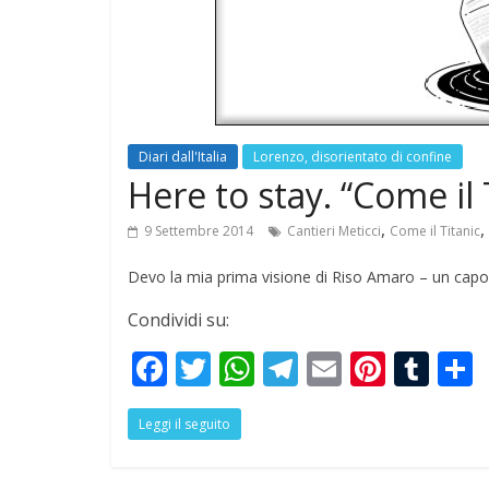
news
Antonella 
BilBOLBul 
ExAequo)
Diari dall'Italia
Lorenzo, disorientato di confine
7 Novembre 201
Here to stay. “Come il 
,
,
9 Settembre 2014
Cantieri Meticci
Come il Titanic
Devo la mia prima visione di Riso Amaro – un capo
Condividi su:
F
T
W
T
E
Pi
T
ac
w
h
el
m
nt
u
Leggi il seguito
e
itt
at
e
ai
er
m
a
b
er
s
gr
l
e
bl