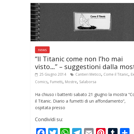
o
A
a
st
r
o
p
m
k
p
news
“Il Titanic come non l’ho mai
visto…” – suggestioni dalla mos
,
,
25 Giugno 2014
Cantieri Meticci
Come il Titanic
E
,
,
,
Comics
Fumetti
Mostre
Salaborsa
Ha chiuso i battenti sabato 21 giugno la mostra “
il Titanic. Diario a fumetti di un affondamento“,
ospitata presso
Condividi su:
F
T
W
T
E
Pi
T