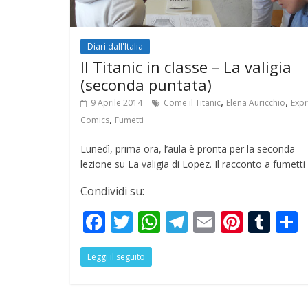
Diari dall'Italia
Il Titanic in classe – La valigia
(seconda puntata)
,
,
9 Aprile 2014
Come il Titanic
Elena Auricchio
Expr
,
Comics
Fumetti
Lunedì, prima ora, l’aula è pronta per la seconda
lezione su La valigia di Lopez. Il racconto a fumetti
Condividi su:
F
T
W
T
E
Pi
T
ac
w
h
el
m
nt
u
Leggi il seguito
e
itt
at
e
ai
er
m
a
b
er
s
gr
l
e
bl