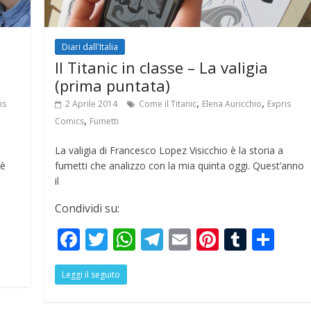
Diari dall'Italia
Il Titanic in classe – La valigia
(prima puntata)
,
,
is
2 Aprile 2014
Come il Titanic
Elena Auricchio
Expris
,
Comics
Fumetti
La valigia di Francesco Lopez Visicchio è la storia a
 è
fumetti che analizzo con la mia quinta oggi. Quest’anno
il
Condividi su:
S
F
T
W
T
E
Pi
T
S
h
ac
w
h
el
m
nt
u
h
r
Leggi il seguito
e
itt
at
e
ai
er
m
ar
e
b
er
s
gr
l
e
bl
e