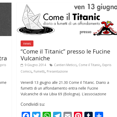
news
“Come il Titanic” presso le Fucine
tra
Vulcaniche
,
,
xpris
9 Giugno 2014
Cantieri Meticci
Come il Titanic
Expris
,
,
Comics
Fumetti
Presentazione
Come
Venerdì 13 giugno alle 21.30 Come il Titanic. Diario a
fumetti di un affondamento entra nelle Fucine
Vulcaniche di via Libia 69 (Bologna). L’associazione
Condividi su:
S
F
T
W
T
E
Pi
T
S