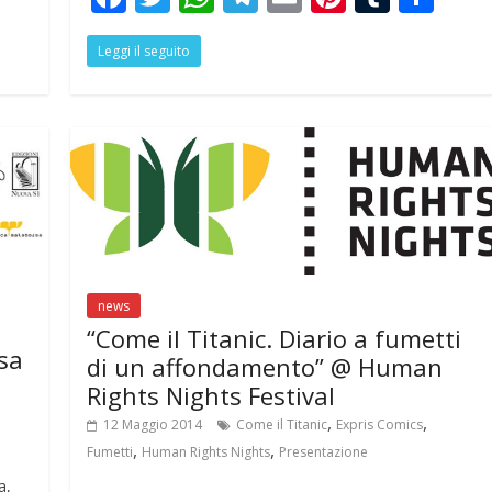
h
ac
w
h
el
m
nt
u
h
r
Leggi il seguito
e
itt
at
e
ai
er
m
ar
e
b
er
s
gr
l
e
bl
e
o
A
a
st
r
o
p
m
k
p
news
“Come il Titanic. Diario a fumetti
sa
di un affondamento” @ Human
Rights Nights Festival
,
,
12 Maggio 2014
Come il Titanic
Expris Comics
,
,
Fumetti
Human Rights Nights
Presentazione
a,