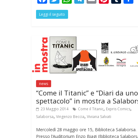
ac
w
h
el
m
nt
u
Leggi il seguito
e
itt
at
e
ai
er
m
a
b
er
s
gr
l
e
bl
o
A
a
st
r
o
p
m
k
p
news
“Come il Titanic” e “Diari da uno
spettacolo” in mostra a Salabor
,
,
23 Maggio 2014
Come il Titanic
Expris Comics
,
,
Salaborsa
Vingenzo Beccia
Viviana Salvati
Mercoledì 28 maggio ore 15, Biblioteca Salaborsa.
Presso l’Auditorium Enzo Biagi (Biblioteca Salabors