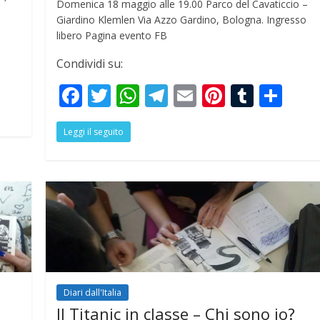
Domenica 18 maggio alle 19.00 Parco del Cavaticcio –
Giardino Klemlen Via Azzo Gardino, Bologna. Ingresso
libero Pagina evento FB
Condividi su:
S
h
F
T
W
T
E
Pi
T
S
r
ac
w
h
el
m
nt
u
h
e
Leggi il seguito
e
itt
at
e
ai
er
m
ar
b
er
s
gr
l
e
bl
e
o
A
a
st
r
o
p
m
k
p
Diari dall'Italia
Il Titanic in classe – Chi sono io?