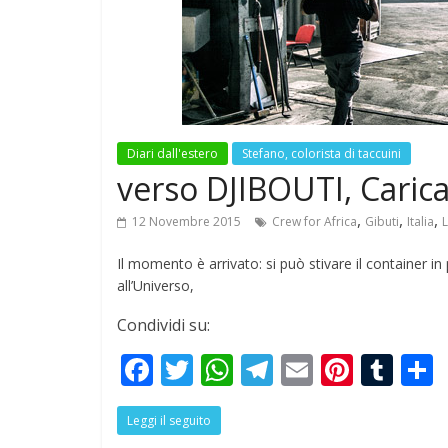
news
Antone
BilBOL
ExAeq
Diari dall'estero
Stefano, colorista di taccuini
7 Novem
verso DJIBOUTI, Carica
,
,
,
12 Novembre 2015
Crew for Africa
Gibuti
Italia
L
Il momento è arrivato: si può stivare il container in
all’Universo,
Condividi su:
F
T
W
T
E
Pi
T
ac
w
h
el
m
nt
u
Leggi il seguito
e
itt
at
e
ai
er
m
a