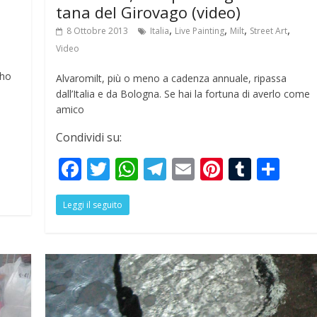
tana del Girovago (video)
,
,
,
,
8 Ottobre 2013
Italia
Live Painting
Milt
Street Art
Video
 ho
Alvaromilt, più o meno a cadenza annuale, ripassa
dall’Italia e da Bologna. Se hai la fortuna di averlo come
amico
Condividi su:
S
F
T
W
T
E
Pi
T
S
h
ac
w
h
el
m
nt
u
h
r
Leggi il seguito
e
itt
at
e
ai
er
m
ar
e
b
er
s
gr
l
e
bl
e
o
A
a
st
r
o
p
m
k
p