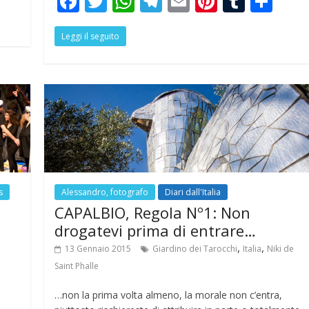
F
T
W
T
E
Pi
T
S
h
ac
w
h
el
m
nt
u
h
r
Leggi il seguito
e
itt
at
e
ai
er
m
ar
e
b
er
s
gr
l
e
bl
e
o
A
a
st
r
o
p
m
k
p
s
Alessandro, fotografo
Diari dall'Italia
CAPALBIO, Regola Nº1: Non
drogatevi prima di entrare…
,
,
13 Gennaio 2015
Giardino dei Tarocchi
Italia
Niki de
Saint Phalle
…non la prima volta almeno, la morale non c’entra,