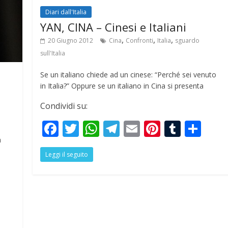
k
p
Diari dall'Italia
YAN, CINA – Cinesi e Italiani
,
,
,
20 Giugno 2012
Cina
Confronti
Italia
sguardo
sull'Italia
Se un italiano chiede ad un cinese: “Perché sei venuto
in Italia?” Oppure se un italiano in Cina si presenta
Condividi su:
F
T
W
T
E
Pi
T
S
ac
w
h
el
m
nt
u
h
a
Leggi il seguito
e
itt
at
e
ai
er
m
ar
b
er
s
gr
l
e
bl
e
o
A
a
st
r
S
o
p
m
h
k
p