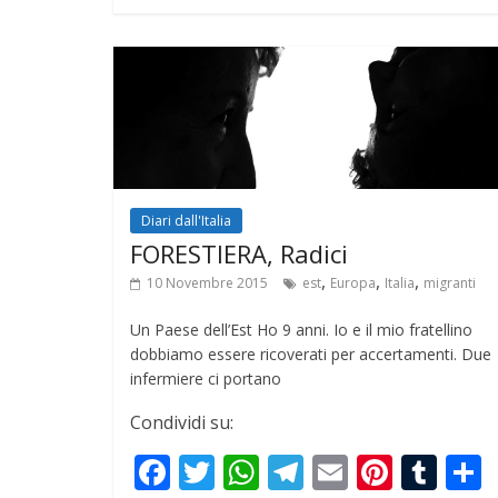
b
er
s
gr
l
e
bl
o
A
a
st
r
o
p
m
k
p
Diari dall'Italia
FORESTIERA, Radici
,
,
,
10 Novembre 2015
est
Europa
Italia
migranti
Un Paese dell’Est Ho 9 anni. Io e il mio fratellino
dobbiamo essere ricoverati per accertamenti. Due
infermiere ci portano
Condividi su:
F
T
W
T
E
Pi
T