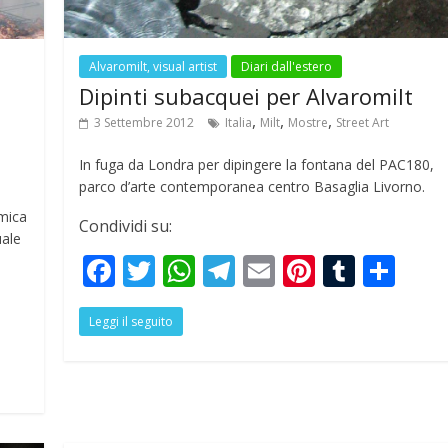
Alvaromilt, visual artist
Diari dall'estero
Dipinti subacquei per Alvaromilt
,
,
,
3 Settembre 2012
Italia
Milt
Mostre
Street Art
In fuga da Londra per dipingere la fontana del PAC180,
parco d’arte contemporanea centro Basaglia Livorno.
amica
Condividi su:
uale
F
T
W
T
E
Pi
T
S
ac
w
h
el
m
nt
u
h
S
Leggi il seguito
e
itt
at
e
ai
er
m
ar
h
b
er
s
gr
l
e
bl
e
r
o
A
a
st
r
e
o
p
m