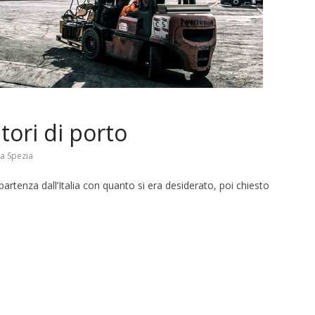
news
lla Selva in mostra a
Bul off (@Bottega
L’Eredità di Babele 
uo)
Disognando
bre 2018
11 Ottobre 2019
tori di porto
a Spezia
 partenza dall’Italia con quanto si era desiderato, poi chiesto
S
h
r