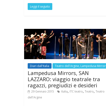
ac
w
h
el
m
nt
u
Leggi il seguito
e
itt
at
e
ai
er
m
a
b
er
s
gr
l
e
bl
o
A
a
st
r
o
p
m
k
p
Diari dall'Italia
Teatro dell'Argine, Lampedusa Mirror
Lampedusa Mirrors, SAN
LAZZARO: viaggio teatrale tra
ragazzi, pregiudizi e desideri
,
,
,
29 Gennaio 2015
Italia
ITC teatro
Teatro
Teatro
dell'Argine