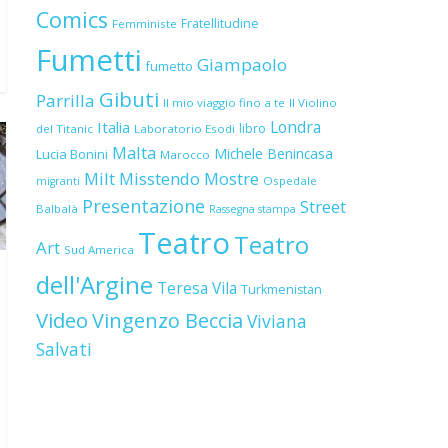
Comics
Fratellitudine
Femministe
Fumetti
Giampaolo
fumetto
Gibuti
Parrilla
Il mio viaggio fino a te
Il Violino
Londra
Italia
libro
del Titanic
Laboratorio Esodi
Malta
Michele Benincasa
Lucia Bonini
Marocco
Milt
Misstendo
Mostre
Ospedale
migranti
Presentazione
Street
Balbalà
Rassegna stampa
Teatro
Teatro
Art
Sud America
dell'Argine
Teresa Vila
Turkmenistan
Video
Vingenzo Beccia
Viviana
Salvati