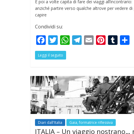
E poi a volte capita di fare dei viaggi all’incontrario:
anziché partire verso qualche altrove per vedere di 
capire
Condividi su:
F
T
W
T
E
Pi
T
ac
w
h
el
m
nt
u
Leggi il seguito
e
itt
at
e
ai
er
m
a
b
er
s
gr
l
e
bl
o
A
a
st
r
o
p
m
k
p
Diari dall'Italia
Gaia, formatrice riflessiva
ITALIA – Un viaggio nostrano… 