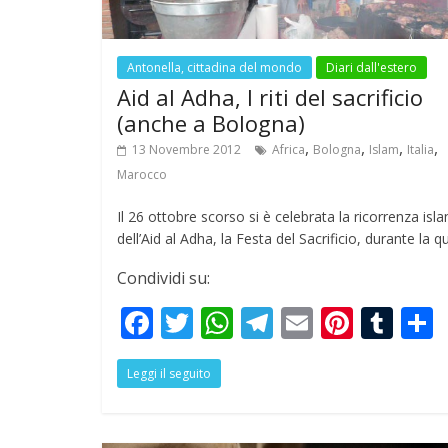
Antonella, cittadina del mondo
Diari dall'estero
Aid al Adha, I riti del sacrificio
(anche a Bologna)
,
,
,
,
13 Novembre 2012
Africa
Bologna
Islam
Italia
Marocco
Il 26 ottobre scorso si è celebrata la ricorrenza isl
dell’Aid al Adha, la Festa del Sacrificio, durante la q
Condividi su:
F
T
W
T
E
Pi
T
ac
w
h
el
m
nt
u
Leggi il seguito
e
itt
at
e
ai
er
m
a
b
er
s
gr
l
e
bl