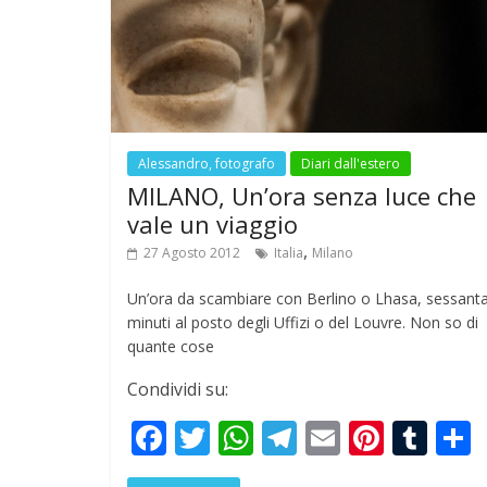
o
A
a
st
r
o
p
m
k
p
Alessandro, fotografo
Diari dall'estero
MILANO, Un’ora senza luce che
vale un viaggio
,
27 Agosto 2012
Italia
Milano
Un’ora da scambiare con Berlino o Lhasa, sessant
minuti al posto degli Uffizi o del Louvre. Non so di
quante cose
Condividi su:
F
T
W
T
E
Pi
T
ac
w
h
el
m
nt
u