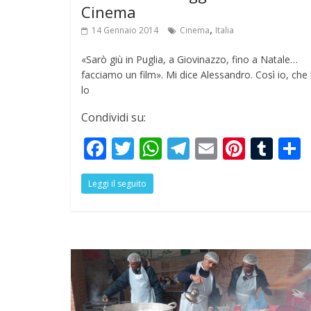
Cinema
,
14 Gennaio 2014
Cinema
Italia
«Sarò giù in Puglia, a Giovinazzo, fino a Natale…
facciamo un film». Mi dice Alessandro. Così io, che
lo
Condividi su:
F
T
W
T
E
Pi
T
ac
w
h
el
m
nt
u
Leggi il seguito
e
itt
at
e
ai
er
m
a
b
er
s
gr
l
e
bl
o
A
a
st
r
o
p
m
k
p