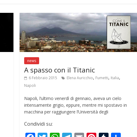
e
news
A spasso con il Titanic
,
,
,
6 Febbraio 2015
Elena Auricchio
Fumetti
Italia
Napoli
Napoli, l’ultimo venerdì di gennaio, aveva un cielo
intensamente grigio, eppure, mentre mi spostavo in
macchina per raggiungere l’Università degli
Condividi su:
S