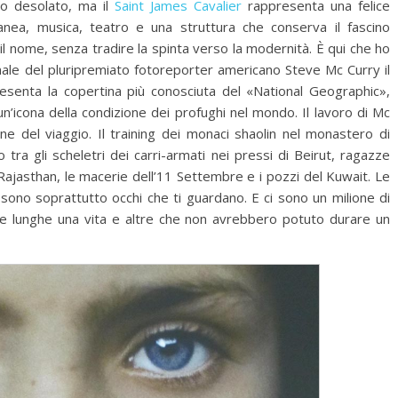
to desolato, ma il
Saint James Cavalier
rappresenta una felice
nea, musica, teatro e una struttura che conserva il fascino
e il nome, senza tradire la spinta verso la modernità. È qui che ho
nale del pluripremiato fotoreporter americano Steve Mc Curry il
resenta la copertina più conosciuta del «National Geographic»,
n’icona della condizione dei profughi nel mondo. Il lavoro di Mc
one del viaggio. Il training dei monaci shaolin nel monastero di
tra gli scheletri dei carri-armati nei pressi di Beirut, ragazze
ajasthan, le macerie dell’11 Settembre e i pozzi del Kuwait. Le
sono soprattutto occhi che ti guardano. E ci sono un milione di
orie lunghe una vita e altre che non avrebbero potuto durare un