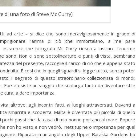
e di una foto di Steve Mc Curry)
fatti ad arte – si dice che sono meravigliosamente in grado di
 imprigionare l’anima di ciò che immortalano, a me pare
news
la Selva in mostra a
le esistenze che fotografa Mc Curry riesca a lasciare l’enorme
ul off (@Bottega
L’Eredità di Babele a
che sono. Non ci sono sottolineature e punti di vista, sembrano
)
Disognando
ediatezza del presente, raccoglie il carico di ciò che è appena stato
 2018
11 Ottobre 2019
ontinuità. È così che in quegli sguardi si legge tutto, senza poter
sto il segreto di questo straordinario collezionista di mondi:
 Forse esiste un viaggio che si allarga tanto da diventare stile
ere cura, a dare importanza.
a altrove, agli incontri fatti, ai luoghi attraversati. Davanti a
tita smarrita e scoperta. Malta è diventata più piccola di quello
o i pochi passi che da casa di mio nonno portano al mare. Eppure
che non ho visto e non vedrò, inettitudine o impotenza per quel
inare. Riparata in un angolo degli Upper Barakka Gardens ho