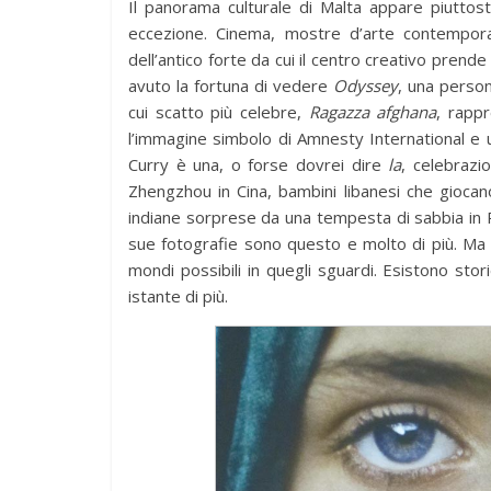
Il panorama culturale di Malta appare piuttos
eccezione. Cinema, mostre d’arte contempora
dell’antico forte da cui il centro creativo prend
avuto la fortuna di vedere
Odyssey
, una perso
cui scatto più celebre,
Ragazza afghana
, rapp
l’immagine simbolo di Amnesty International e u
Curry è una, o forse dovrei dire
la
, celebrazi
Zhengzhou in Cina, bambini libanesi che giocano 
indiane sorprese da una tempesta di sabbia in R
sue fotografie sono questo e molto di più. Ma 
mondi possibili in quegli sguardi. Esistono st
istante di più.