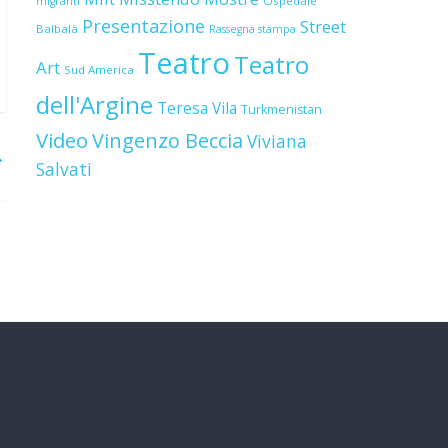
Ospedale
migranti
Presentazione
Street
Balbalà
Rassegna stampa
Teatro
Teatro
Art
Sud America
dell'Argine
Teresa Vila
Turkmenistan
Video
Vingenzo Beccia
Viviana
→
Salvati