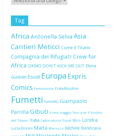
Tag
Africa
Asia
Antonella Selva
Cantieri Meticci
Come il Titanic
Crew for
Compagnia dei Rifugiati
Africa
DKMO
DON'T KICK ME OUT
Elena
Europa
Expris
Esodi
Guidolin
Comics
Fratellitudine
Femministe
Fumetti
Giampaolo
fumetto
Gibuti
Parrilla
Il mio viaggio fino a te
Il Violino
Londra
Italia
libro
del Titanic
Laboratorio Esodi
Malta
Michele Benincasa
Lucia Bonini
Marocco
Milt
Misstendo
Mostre