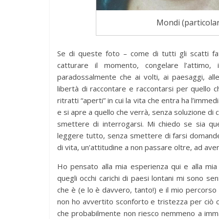
Mondi (particolar
Se di queste foto – come di tutti gli scatti 
news
catturare il momento, congelare l’attimo,
Antonel
paradossalmente che ai volti, ai paesaggi, al
BilBOLB
libertà di raccontare e raccontarsi per quello 
ExAequo
ritratti “aperti” in cui la vita che entra ha l’imm
7 Novembre
e si apre a quello che verrà, senza soluzione di c
smettere di interrogarsi. Mi chiedo se sia que
leggere tutto, senza smettere di farsi domande.
di vita, un’attitudine a non passare oltre, ad av
Ho pensato alla mia esperienza qui e alla mia vit
quegli occhi carichi di paesi lontani mi sono sen
che è (e lo è davvero, tanto!) e il mio percors
non ho avvertito sconforto e tristezza per ciò 
che probabilmente non riesco nemmeno a immag