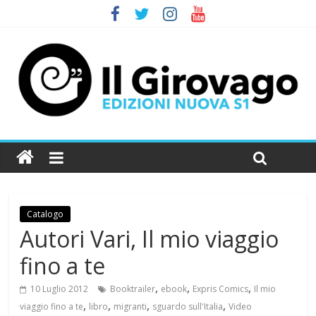
Catalogo
Autori Vari, Il mio viaggio
fino a te
,
,
,
10 Luglio 2012
Booktrailer
ebook
Expris Comics
Il mio
,
,
,
,
viaggio fino a te
libro
migranti
sguardo sull'Italia
Video