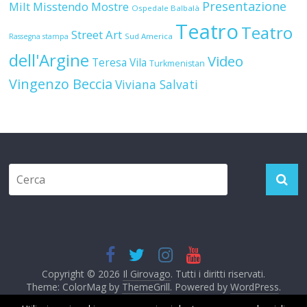
Teatro
Teatro
Street Art
Sud America
Rassegna stampa
dell'Argine
Video
Teresa Vila
Turkmenistan
Vingenzo Beccia
Viviana Salvati
Copyright © 2026
Il Girovago
. Tutti i diritti riservati.
Theme: ColorMag by
ThemeGrill
. Powered by
WordPress
.