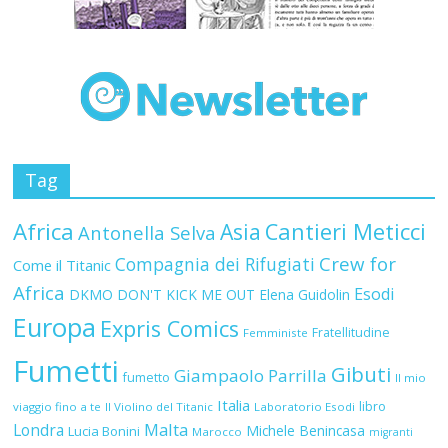
Tag
Africa
Asia
Cantieri Meticci
Antonella Selva
Crew for
Compagnia dei Rifugiati
Come il Titanic
Africa
Esodi
DKMO
DON'T KICK ME OUT
Elena Guidolin
Europa
Expris Comics
Fratellitudine
Femministe
Fumetti
Gibuti
Giampaolo Parrilla
fumetto
Il mio
Italia
libro
viaggio fino a te
Il Violino del Titanic
Laboratorio Esodi
Malta
Londra
Michele Benincasa
Lucia Bonini
Marocco
migranti
Presentazione
Milt
Misstendo
Mostre
Ospedale Balbalà