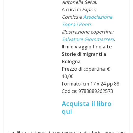
Antonella Selva.
A cura di
Expris
Comics
e
Associazione
Sopra i Ponti
.
Illustrazione copertina:
Salvatore Giommarresi
.
Il mio viaggio fino a te
Storie di migranti a
Bologna
Prezzo di copertina: €
10,00
Formato: cm 17 x 24 pp 88
Codice: 9788889262573
Acquista il libro
qui
Un libro a fumetti contenente sei storie vere che