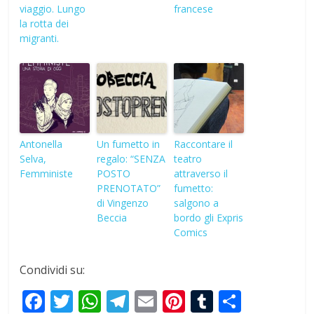
viaggio. Lungo
francese
la rotta dei
migranti.
Antonella
Un fumetto in
Raccontare il
Selva,
regalo: “SENZA
teatro
Femministe
POSTO
attraverso il
PRENOTATO”
fumetto:
di Vingenzo
salgono a
Beccia
bordo gli Expris
Comics
Condividi su:
F
T
W
T
E
Pi
T
S