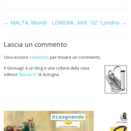
ac
w
h
el
m
nt
u
h
e
itt
at
e
ai
er
m
ar
b
er
s
gr
l
e
bl
e
←
MALTA, Mondi
LONDRA, .Milt ‘ 02 ‘ Londra-
→
o
A
a
st
r
o
p
m
Lascia un commento
k
p
Devi essere
connesso
per inviare un commento.
Il Girovago è un blog e una collana della casa
editrice
Nuova S1
di Bologna