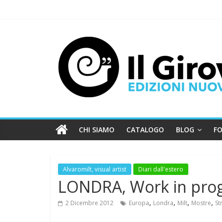
CHI SIAMO
CATALOGO
BLOG
FO
Alvaromilt, visual artist
Diari dall'estero
LONDRA, Work in pro
,
,
,
,
2 Dicembre 2012
Europa
Londra
Milt
Mostre
St