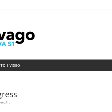
TO E VIDEO
gress
reet Art