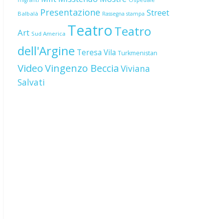
migranti
Presentazione
Street
Balbalà
Rassegna stampa
Teatro
Teatro
Art
Sud America
dell'Argine
Teresa Vila
Turkmenistan
Video
Vingenzo Beccia
Viviana
Salvati