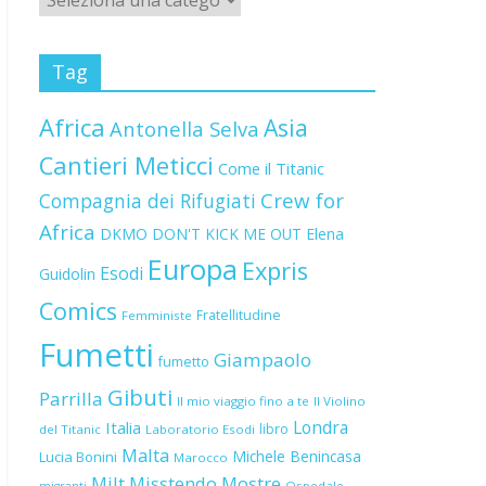
Tag
Africa
Asia
Antonella Selva
Cantieri Meticci
Come il Titanic
Crew for
Compagnia dei Rifugiati
Africa
DKMO
DON'T KICK ME OUT
Elena
Europa
Expris
Esodi
Guidolin
Comics
Fratellitudine
Femministe
Fumetti
Giampaolo
fumetto
Gibuti
Parrilla
Il mio viaggio fino a te
Il Violino
Londra
Italia
libro
del Titanic
Laboratorio Esodi
Malta
Michele Benincasa
Lucia Bonini
Marocco
Milt
Misstendo
Mostre
Ospedale