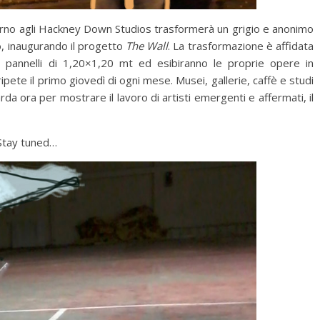
ntorno agli Hackney Down Studios trasformerà un grigio e anonimo
to, inaugurando il progetto
The Wall
. La trasformazione è affidata
ti pannelli di 1,20×1,20 mt ed esibiranno le proprie opere in
ripete il primo giovedì di ogni mese. Musei, gallerie, caffè e studi
rda ora per mostrare il lavoro di artisti emergenti e affermati, il
news
elva in mostra a
ff (@Bottega
L’Eredità di Babele a
Disognando
 Stay tuned…
11 Ottobre 2019