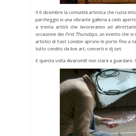
Il 6 dicembre la comunità artistica che ruota i
parcheggio in una vibrante galleria a cielo aper
a trenta artisti che lavoreranno ad altrettan
news
occasione dei
First Thursdays
, un evento che si 
artistici di East London aprono le porte fino a ta
Antonella S
tutto condito da live art, concerti e dj set.
BilBOLBul o
ExAequo)
E questa volta Alvaromilt non starà a guardare.
7 Novembre 2018