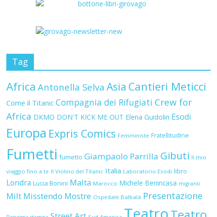
Tag
Africa
Asia
Cantieri Meticci
Antonella Selva
Crew for
Compagnia dei Rifugiati
Come il Titanic
Africa
Esodi
DKMO
DON'T KICK ME OUT
Elena Guidolin
Europa
Expris Comics
Fratellitudine
Femministe
Fumetti
Gibuti
Giampaolo Parrilla
fumetto
Il mio
Italia
libro
viaggio fino a te
Il Violino del Titanic
Laboratorio Esodi
Malta
Londra
Michele Benincasa
Lucia Bonini
Marocco
migranti
Presentazione
Milt
Misstendo
Mostre
Ospedale Balbalà
Teatro
Teatro
Street Art
Sud America