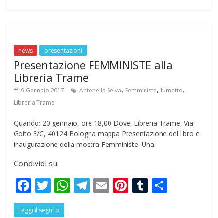
b
er
s
gr
l
e
bl
e
o
A
a
st
r
o
p
m
news
presentazioni
k
p
Presentazione FEMMINISTE alla
Libreria Trame
,
,
,
9 Gennaio 2017
Antonella Selva
Femministe
fumetto
Libreria Trame
Quando: 20 gennaio, ore 18,00 Dove: Libreria Trame, Via
Goito 3/C, 40124 Bologna mappa Presentazione del libro e
inaugurazione della mostra Femministe. Una
Condividi su:
F
T
W
T
E
Pi
T
S
ac
w
h
el
m
nt
u
h
Leggi il seguito
e
itt
at
e
ai
er
m
ar