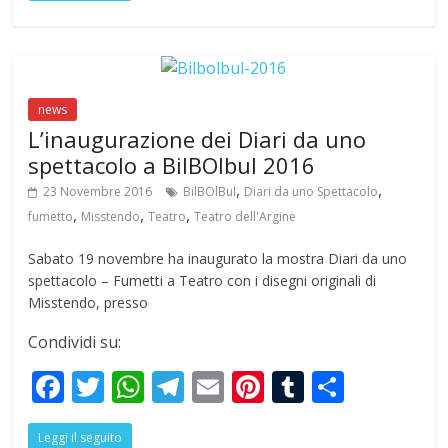
b
er
s
gr
l
e
bl
e
o
A
a
st
r
o
p
m
news
k
p
L’inaugurazione dei Diari da uno
spettacolo a BilBOlbul 2016
,
,
23 Novembre 2016
BilBOlBul
Diari da uno Spettacolo
,
,
,
fumetto
Misstendo
Teatro
Teatro dell'Argine
Sabato 19 novembre ha inaugurato la mostra Diari da uno
spettacolo – Fumetti a Teatro con i disegni originali di
Misstendo, presso
Condividi su:
F
T
W
T
E
Pi
T
S
ac
w
h
el
m
nt
u
h
Leggi il seguito