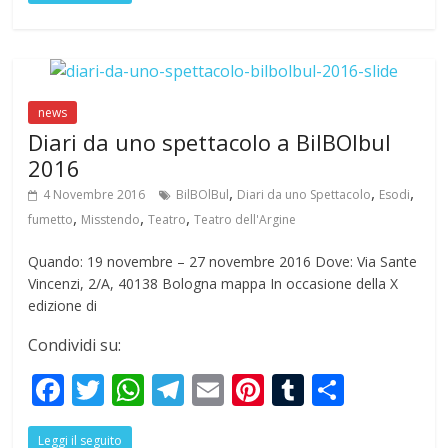
e
itt
at
e
ai
er
m
ar
b
er
s
gr
l
e
bl
e
o
A
a
st
r
o
p
m
news
k
p
Diari da uno spettacolo a BilBOlbul
2016
,
,
,
4 Novembre 2016
BilBOlBul
Diari da uno Spettacolo
Esodi
,
,
,
fumetto
Misstendo
Teatro
Teatro dell'Argine
Quando: 19 novembre – 27 novembre 2016 Dove: Via Sante
Vincenzi, 2/A, 40138 Bologna mappa In occasione della X
edizione di
Condividi su:
F
T
W
T
E
Pi
T
S
ac
w
h
el
m
nt
u
h
Leggi il seguito