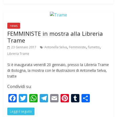
b
er
s
gr
l
e
bl
e
o
A
a
st
r
o
p
m
news
k
p
FEMMINISTE in mostra alla Libreria
Trame
,
,
,
23 Gennaio 2017
Antonella Selva
Femministe
fumetto
Libreria Trame
Si è inaugurata venerdì 20 gennaio, presso la Libreria Trame
di Bologna, la mostra con le illustrazioni di Antonella Selva,
tratte
Condividi su:
F
T
W
T
E
Pi
T
S
ac
w
h
el
m
nt
u
h
Leggi il seguito
e
itt
at
e
ai
er
m
ar