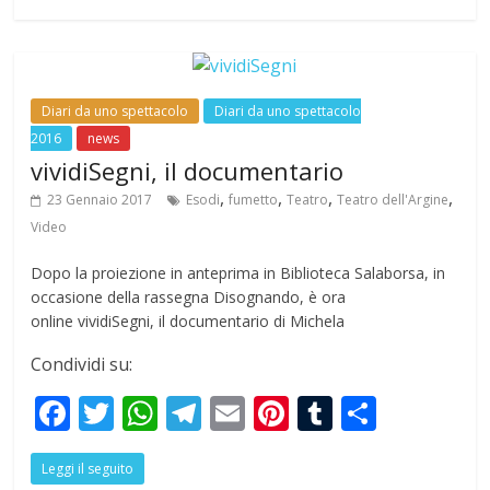
b
er
s
gr
l
e
bl
e
o
A
a
st
r
o
p
m
Diari da uno spettacolo
Diari da uno spettacolo
k
p
2016
news
vividiSegni, il documentario
,
,
,
,
23 Gennaio 2017
Esodi
fumetto
Teatro
Teatro dell'Argine
Video
Dopo la proiezione in anteprima in Biblioteca Salaborsa, in
occasione della rassegna Disognando, è ora
online vividiSegni, il documentario di Michela
Condividi su:
F
T
W
T
E
Pi
T
S
ac
w
h
el
m
nt
u
h
Leggi il seguito
e
itt
at
e
ai
er
m
ar