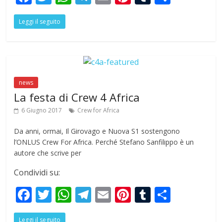
ac
w
h
el
m
nt
u
h
Leggi il seguito
e
itt
at
e
ai
er
m
ar
b
er
s
gr
l
e
bl
e
o
A
a
st
r
o
p
m
news
k
p
La festa di Crew 4 Africa
6 Giugno 2017
Crew for Africa
Da anni, ormai, Il Girovago e Nuova S1 sostengono
l’ONLUS Crew For Africa. Perché Stefano Sanfilippo è un
autore che scrive per
Condividi su:
F
T
W
T
E
Pi
T
S
ac
w
h
el
m
nt
u
h
Leggi il seguito