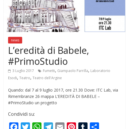
news
L’eredità di Babele,
#PrimoStudio
,
,
3 Luglio 2017
Fumetti
Giampaolo Parrilla
Laboratorio
,
,
Esodi
Teatro
Teatro dell'Argine
Quando: dal 7 al 9 luglio 2017, ore 21.30 Dove: ITC Lab, via
Rimembranze 26 mappa L’EREDITÀ DI BABELE –
#PrimoStudio un progetto
Condividi su:
F
T
W
T
E
Pi
T
S