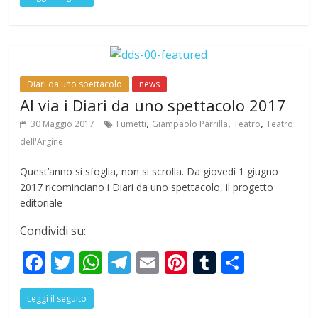
e
itt
at
e
ai
er
m
ar
b
er
s
gr
l
e
bl
e
o
A
a
st
r
o
p
m
Diari da uno spettacolo
news
k
p
Al via i Diari da uno spettacolo 2017
,
,
,
30 Maggio 2017
Fumetti
Giampaolo Parrilla
Teatro
Teatro
dell'Argine
Quest’anno si sfoglia, non si scrolla. Da giovedì 1 giugno
2017 ricominciano i Diari da uno spettacolo, il progetto
editoriale
Condividi su:
F
T
W
T
E
Pi
T
S
ac
w
h
el
m
nt
u
h
Leggi il seguito
e
itt
at
e
ai
er
m
ar