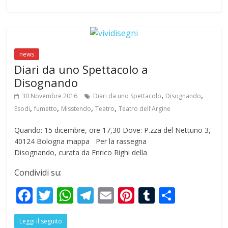
b
er
s
gr
l
e
bl
e
o
A
a
st
r
o
p
m
news
k
p
Diari da uno Spettacolo a
Disognando
,
,
30 Novembre 2016
Diari da uno Spettacolo
Disognando
,
,
,
,
Esodi
fumetto
Misstendo
Teatro
Teatro dell'Argine
Quando: 15 dicembre, ore 17,30 Dove: P.zza del Nettuno 3,
40124 Bologna mappa Per la rassegna
Disognando, curata da Enrico Righi della
Condividi su:
F
T
W
T
E
Pi
T
S
ac
w
h
el
m
nt
u
h
Leggi il seguito
e
itt
at
e
ai
er
m
ar