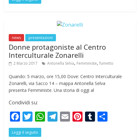
e
itt
at
e
ai
er
m
ar
b
er
s
gr
l
e
bl
e
o
A
a
st
r
o
p
m
news
presentazioni
k
p
Donne protagoniste al Centro
Interculturale Zonarelli
,
,
2 Marzo 2017
Antonella Selva
Femministe
fumetto
Quando: 5 marzo, ore 15,00 Dove: Centro Interculturale
Zonarelli, via Sacco 14 – mappa Antonella Selva
presenta Femministe. Una storia di oggi al
Condividi su:
F
T
W
T
E
Pi
T
S
ac
w
h
el
m
nt
u
h
Leggi il seguito
e
itt
at
e
ai
er
m
ar