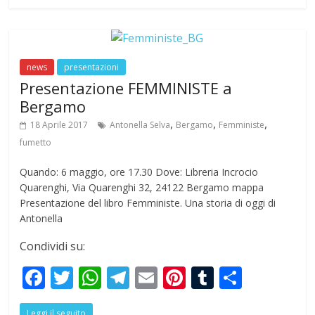
b
er
s
gr
l
e
bl
e
o
A
a
st
r
o
p
m
news
presentazioni
k
p
Presentazione FEMMINISTE a
Bergamo
,
,
,
18 Aprile 2017
Antonella Selva
Bergamo
Femministe
fumetto
Quando: 6 maggio, ore 17.30 Dove: Libreria Incrocio
Quarenghi, Via Quarenghi 32, 24122 Bergamo mappa
Presentazione del libro Femministe. Una storia di oggi di
Antonella
Condividi su:
F
T
W
T
E
Pi
T
S
ac
w
h
el
m
nt
u
h
Leggi il seguito