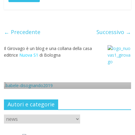
e
itt
at
e
ai
er
m
ar
b
er
s
gr
l
e
bl
e
o
A
a
st
r
o
p
m
← Precedente
Successivo →
k
p
Il Girovago è un blog e una collana della casa
editrice
Nuova S1
di Bologna
news
ndo
Antonella Selva a CondiMenti
3 Ottobre 2019
Autori e categorie