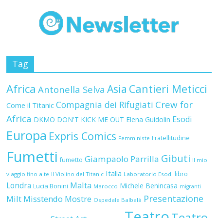
Tag
Africa
Asia
Cantieri Meticci
Antonella Selva
Crew for
Compagnia dei Rifugiati
Come il Titanic
Africa
Esodi
DKMO
DON'T KICK ME OUT
Elena Guidolin
Europa
Expris Comics
Fratellitudine
Femministe
Fumetti
Gibuti
Giampaolo Parrilla
fumetto
Il mio
Italia
libro
viaggio fino a te
Il Violino del Titanic
Laboratorio Esodi
Malta
Londra
Michele Benincasa
Lucia Bonini
Marocco
migranti
Presentazione
Milt
Misstendo
Mostre
Ospedale Balbalà
Teatro
Teatro