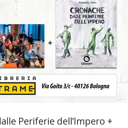
news
elva in mostra a
off (@Bottega
L’Eredità di Babele a
Disognando
11 Ottobre 2019
lle Periferie dell’Impero +