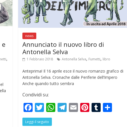
news
 e
Annunciato il nuovo libro di
Antonella Selva
,
,
,
etti
1 Febbraio 2018
Antonella Selva
Fumetti
libro
Anteprima! Il 16 aprile esce il nuovo romanzo grafico di
Antonella Selva. Cronache dalle Periferie dell’Impero
Anche quando tutto sembra
el
ella
Condividi su:
F
T
W
T
E
Pi
T
S
S
ac
w
h
el
m
nt
u
h
h
Leggi il seguito
e
itt
at
e
ai
er
m
ar