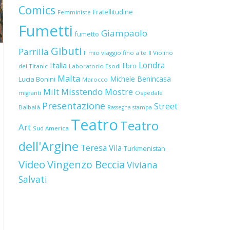
Comics
Fratellitudine
Femministe
Fumetti
Giampaolo
fumetto
Gibuti
Parrilla
Il mio viaggio fino a te
Il Violino
Londra
Italia
libro
del Titanic
Laboratorio Esodi
Malta
Michele Benincasa
Lucia Bonini
Marocco
Milt
Misstendo
Mostre
Ospedale
migranti
Presentazione
Street
Balbalà
Rassegna stampa
Teatro
Teatro
Art
Sud America
dell'Argine
Teresa Vila
Turkmenistan
Video
Vingenzo Beccia
Viviana
Salvati