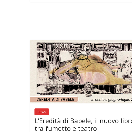
b
er
s
gr
l
e
bl
o
A
a
st
r
o
p
m
k
p
news
L’Eredità di Babele, il nuovo libr
tra fumetto e teatro