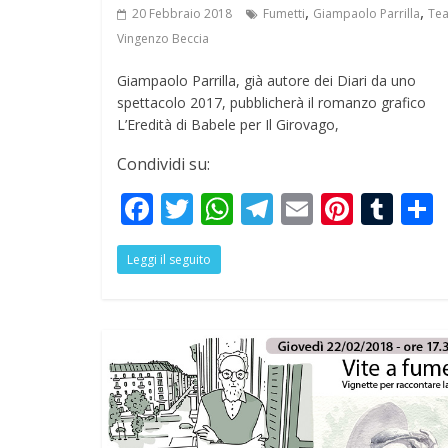
,
,
20 Febbraio 2018
Fumetti
Giampaolo Parrilla
Tea
Vingenzo Beccia
Giampaolo Parrilla, già autore dei Diari da uno
spettacolo 2017, pubblicherà il romanzo grafico
L’Eredità di Babele per Il Girovago,
Condividi su:
F
T
W
T
E
Pi
T
ac
w
h
el
m
nt
u
Leggi il seguito
e
itt
at
e
ai
er
m
a
b
er
s
gr
l
e
bl
o
A
a
st
r
o
p
m
k
p