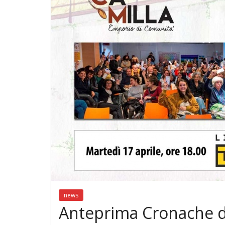
news
Antonella S
BilBOLBul 
ExAequo)
7 Novembre 2018
news
Anteprima Cronache da