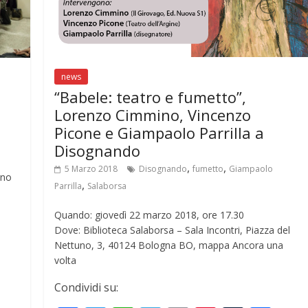
news
“Babele: teatro e fumetto”,
Lorenzo Cimmino, Vincenzo
Picone e Giampaolo Parrilla a
Disognando
,
,
5 Marzo 2018
Disognando
fumetto
Giampaolo
rno
,
Parrilla
Salaborsa
Quando: giovedì 22 marzo 2018, ore 17.30
Dove: Biblioteca Salaborsa – Sala Incontri, Piazza del
S
Nettuno, 3, 40124 Bologna BO, mappa Ancora una
volta
h
r
Condividi su: