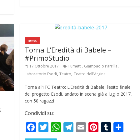
r
b
er
s
gr
l
e
bl
e
e
o
A
a
st
r
o
p
m
k
p
news
Torna L’Eredità di Babele –
#PrimoStudio
,
,
17 Ottobre 2017
Fumetti
Giampaolo Parrilla
,
,
Laboratorio Esodi
Teatro
Teatro dell'Argine
Torna all’ITC Teatro: L’Eredità di Babele, l’esito finale
del progetto Esodi, andato in scena già a luglio 2017,
con 50 ragazzi
s
Condividi su:
F
T
W
T
E
Pi
T
S
ac
w
h
el
m
nt
u
h