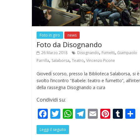
Foto in giro
news
Foto da Disognando
,
,
26 Marzo 2018
Disognando
Fumetti
Giampaolo
,
,
,
Parrilla
Salaborsa
Teatro
Vincenzo Picone
Giovedì scorso, presso la Biblioteca Salaborsa, si è
svolto l’incontro “Babele: teatro e fumetto“, all’inte
della rassegna Disognando a cura
Condividi su:
F
T
W
T
E
Pi
T
ac
w
h
el
m
nt
u
Leggi il seguito
e
itt
at
e
ai
er
m
a