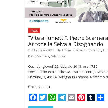
news
“Vite a fumetti”, Pietro Scarnera
Antonella Selva a Disognando
,
,
2 Febbraio 2018
Antonella Selva
Disognando
Fum
,
Pietro Scarnera
Salaborsa
Quando: giovedì 22 febbraio 2018, ore 17.30
Dove: Biblioteca Salaborsa – Sala Incontri, Piazza d
Nettuno, 3, 40124 Bologna BO mappa All’interno d
Condividi su:
F
T
W
T
E
Pi
T
ac
w
h
el
m
nt
u