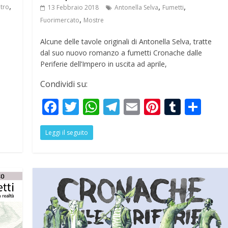
,
,
,
tro
13 Febbraio 2018
Antonella Selva
Fumetti
,
Fuorimercato
Mostre
Alcune delle tavole originali di Antonella Selva, tratte
dal suo nuovo romanzo a fumetti Cronache dalle
Periferie dell’Impero in uscita ad aprile,
Condividi su:
S
F
T
W
T
E
Pi
T
S
h
ac
w
h
el
m
nt
u
h
r
Leggi il seguito
e
itt
at
e
ai
er
m
ar
e
b
er
s
gr
l
e
bl
e
o
A
a
st
r
o
p
m
k
p