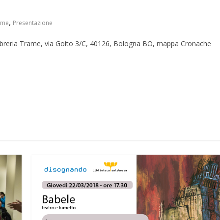
,
ame
Presentazione
Libreria Trame, via Goito 3/C, 40126, Bologna BO, mappa Cronache
S
h
r
e