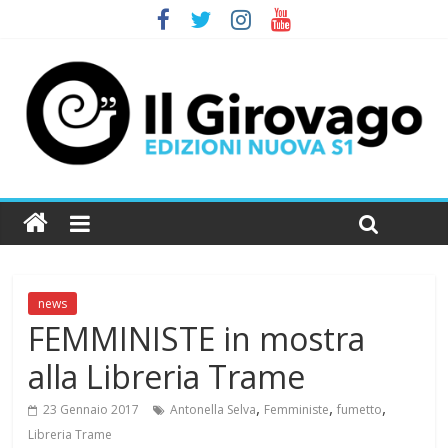
news
FEMMINISTE in mostra
alla Libreria Trame
,
,
,
23 Gennaio 2017
Antonella Selva
Femministe
fumetto
Libreria Trame