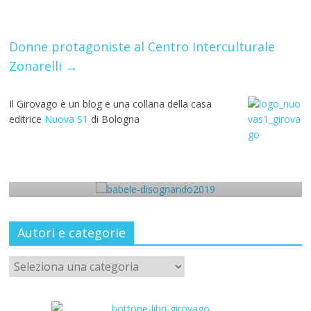
o
A
a
st
r
o
p
m
k
p
Donne protagoniste al Centro Interculturale
Zonarelli
→
Il Girovago è un blog e una collana della casa
editrice
Nuova S1
di Bologna
news
l
L’Eredità di Babele a Disognando
11 Ottobre 2019
Autori e categorie