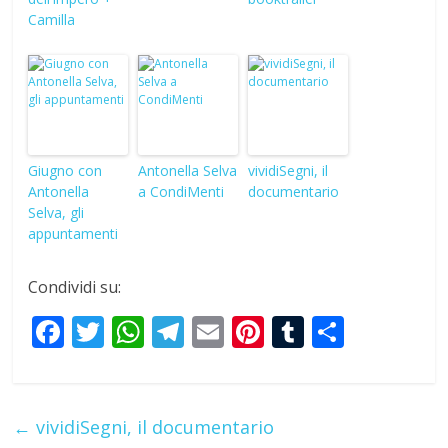
Camilla
Giugno con
Antonella Selva
vividiSegni, il
Antonella
a CondiMenti
documentario
Selva, gli
appuntamenti
Condividi su:
F
T
W
T
E
Pi
T
S
ac
w
h
el
m
nt
u
h
e
itt
at
e
ai
er
m
ar
b
er
s
gr
l
e
bl
e
←
vividiSegni, il documentario