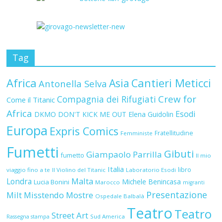
Tag
Africa
Asia
Cantieri Meticci
Antonella Selva
Crew for
Compagnia dei Rifugiati
Come il Titanic
Africa
Esodi
DKMO
DON'T KICK ME OUT
Elena Guidolin
Europa
Expris Comics
Fratellitudine
Femministe
Fumetti
Gibuti
Giampaolo Parrilla
fumetto
Il mio
Italia
libro
viaggio fino a te
Il Violino del Titanic
Laboratorio Esodi
Malta
Londra
Michele Benincasa
Lucia Bonini
Marocco
migranti
Presentazione
Milt
Misstendo
Mostre
Ospedale Balbalà
Teatro
Teatro
Street Art
Sud America
Rassegna stampa