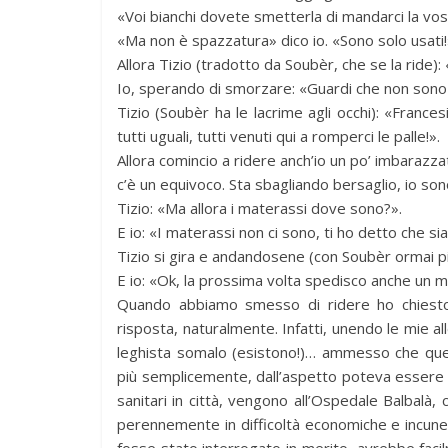
«Voi bianchi dovete smetterla di mandarci la vos
«Ma non è spazzatura» dico io. «Sono solo usati!
Allora Tizio (tradotto da Soubèr, che se la ride)
Io, sperando di smorzare: «Guardi che non sono 
Tizio (Soubèr ha le lacrime agli occhi): «Francesi,
tutti uguali, tutti venuti qui a romperci le palle!».
Allora comincio a ridere anch’io un po’ imbarazza
c’è un equivoco. Sta sbagliando bersaglio, io son
Tizio: «Ma allora i materassi dove sono?».
E io: «I materassi non ci sono, ti ho detto che s
Tizio si gira e andandosene (con Soubèr ormai pie
E io: «Ok, la prossima volta spedisco anche un m
Quando abbiamo smesso di ridere ho chiesto
risposta, naturalmente. Infatti, unendo le mie all
leghista somalo (esistono!)… ammesso che que
più semplicemente, dall’aspetto poteva essere uno
sanitari in città, vengono all’Ospedale Balbalà,
perennemente in difficoltà economiche e incunea