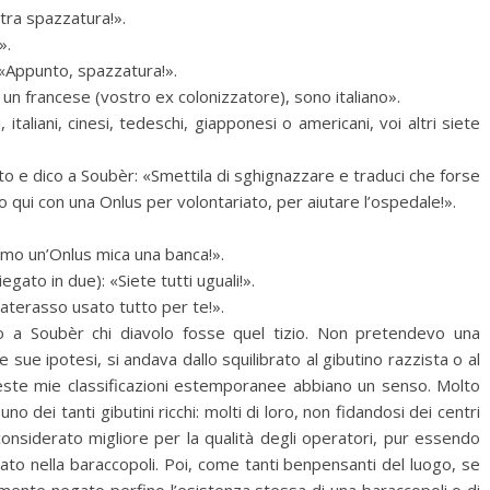
tra spazzatura!».
».
: «Appunto, spazzatura!».
un francese (vostro ex colonizzatore), sono italiano».
 italiani, cinesi, tedeschi, giapponesi o americani, voi altri siete
to e dico a Soubèr: «Smettila di sghignazzare e traduci che forse
o qui con una Onlus per volontariato, per aiutare l’ospedale!».
iamo un’Onlus mica una banca!».
gato in due): «Siete tutti uguali!».
aterasso usato tutto per te!».
 a Soubèr chi diavolo fosse quel tizio. Non pretendevo una
e sue ipotesi, si andava dallo squilibrato al gibutino razzista o al
ste mie classificazioni estemporanee abbiano un senso. Molto
 dei tanti gibutini ricchi: molti di loro, non fidandosi dei centri
 considerato migliore per la qualità degli operatori, pur essendo
to nella baraccopoli. Poi, come tanti benpensanti del luogo, se