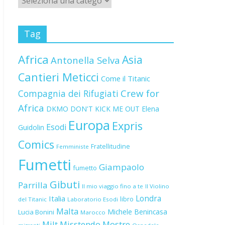
Tag
Africa
Asia
Antonella Selva
Cantieri Meticci
Come il Titanic
Crew for
Compagnia dei Rifugiati
Africa
DKMO
DON'T KICK ME OUT
Elena
Europa
Expris
Esodi
Guidolin
Comics
Fratellitudine
Femministe
Fumetti
Giampaolo
fumetto
Gibuti
Parrilla
Il mio viaggio fino a te
Il Violino
Londra
Italia
libro
del Titanic
Laboratorio Esodi
Malta
Michele Benincasa
Lucia Bonini
Marocco
Milt
Misstendo
Mostre