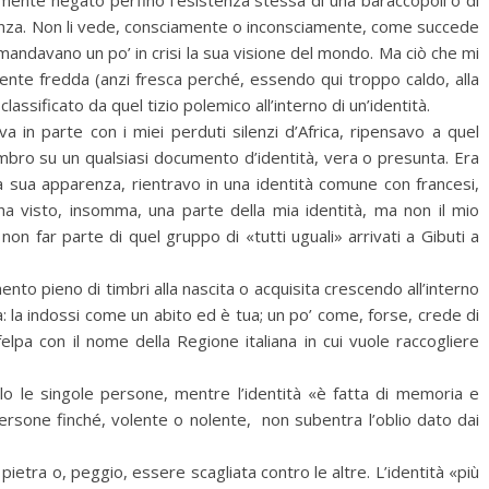
lmente negato perfino l’esistenza stessa di una baraccopoli o di
venza. Non li vede, consciamente o inconsciamente, come succede
ati mandavano un po’ in crisi la sua visione del mondo. Ma ciò che mi
mente fredda (anzi fresca perché, essendo qui troppo caldo, alla
assificato da quel tizio polemico all’interno di un’identità.
a in parte con i miei perduti silenzi d’Africa, ripensavo a quel
timbro su un qualsiasi documento d’identità, vera o presunta. Era
la sua apparenza, rientravo in una identità comune con francesi,
o ha visto, insomma, una parte della mia identità, ma non il mio
n far parte di quel gruppo di «tutti uguali» arrivati a Gibuti a
ento pieno di timbri alla nascita o acquisita crescendo all’interno
 la indossi come un abito ed è tua; un po’ come, forse, crede di
lpa con il nome della Regione italiana in cui vuole raccogliere
olo le singole persone, mentre l’identità «è fatta di memoria e
persone finché, volente o nolente, non subentra l’oblio dato dai
etra o, peggio, essere scagliata contro le altre. L’identità «più