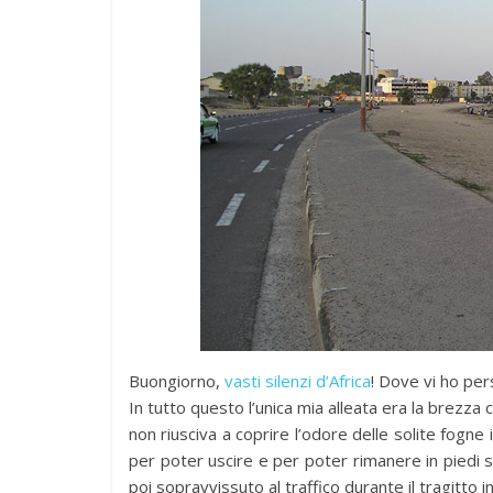
news
Antonella S
BilBOLBul o
ExAequo)
7 Novembre 2018
Buongiorno,
vasti silenzi d’Africa
! Dove vi ho pe
In tutto questo l’unica mia alleata era la brezz
non riusciva a coprire l’odore delle solite fogne
per poter uscire e per poter rimanere in piedi s
poi sopravvissuto al traffico durante il tragitto i