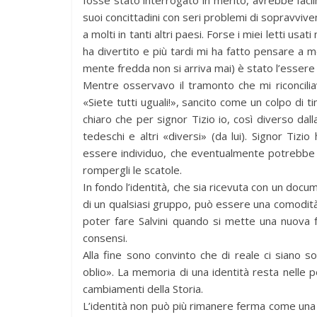
fosse stato interrogato in merito, avrebbe faci
suoi concittadini con seri problemi di sopravvi
a molti in tanti altri paesi. Forse i miei letti us
ha divertito e più tardi mi ha fatto pensare a 
mente fredda non si arriva mai) è stato l’essere cl
Mentre osservavo il tramonto che mi riconciliav
«Siete tutti uguali!», sancito come un colpo di 
chiaro che per signor Tizio io, così diverso dal
tedeschi e altri «diversi» (da lui). Signor Tizi
essere individuo, che eventualmente potrebbe no
rompergli le scatole.
In fondo l’identità, che sia ricevuta con un docum
di un qualsiasi gruppo, può essere una comodità:
poter fare Salvini quando si mette una nuova fe
consensi.
Alla fine sono convinto che di reale ci siano s
oblio». La memoria di una identità resta nelle 
cambiamenti della Storia.
L’identità non può più rimanere ferma come una pi