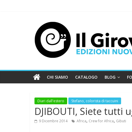
CHI SIAMO
CATALOGO
BLOG
FO
Diari dall'estero
Stefano, colorista di taccuini
DJIBOUTI, Siete tutti u
,
,
9 Dicembre 2014
Africa
Crew for Africa
Gibuti