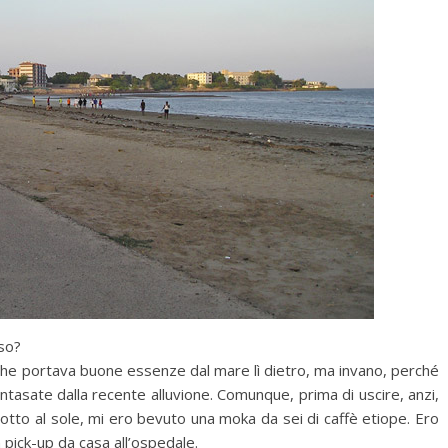
news
elva in mostra a
ff (@Bottega
L’Eredità di Babele a
Disognando
11 Ottobre 2019
rso?
a che portava buone essenze dal mare lì dietro, ma invano, perché
 intasate dalla recente alluvione. Comunque, prima di uscire, anzi,
otto al sole, mi ero bevuto una moka da sei di caffè etiope. Ero
n pick-up da casa all’ospedale.