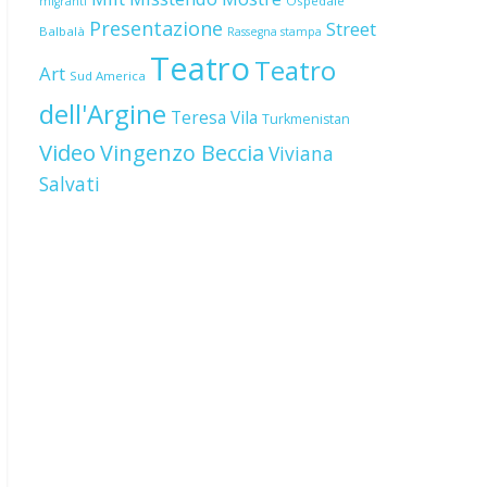
Ospedale
migranti
Presentazione
Street
Balbalà
Rassegna stampa
Teatro
Teatro
Art
Sud America
dell'Argine
Teresa Vila
Turkmenistan
Video
Vingenzo Beccia
Viviana
Salvati