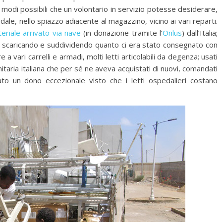
 modi possibili che un volontario in servizio potesse desiderare,
e, nello spiazzo adiacente al magazzino, vicino ai vari reparti.
riale arrivato via nave
(in donazione tramite l’
Onlus
) dall’Italia;
o scaricando e suddividendo quanto ci era stato consegnato con
 a vari carrelli e armadi, molti letti articolabili da degenza; usati
itaria italiana che per sé ne aveva acquistati di nuovi, comandati
ato un dono eccezionale visto che i letti ospedalieri costano