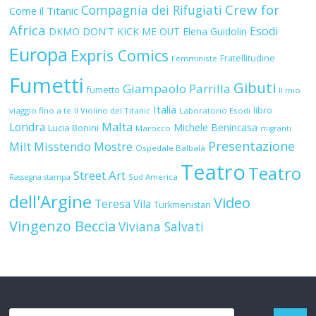
Crew for
Compagnia dei Rifugiati
Come il Titanic
Africa
Esodi
DKMO
DON'T KICK ME OUT
Elena Guidolin
Europa
Expris Comics
Fratellitudine
Femministe
Fumetti
Gibuti
Giampaolo Parrilla
fumetto
Il mio
Italia
libro
viaggio fino a te
Il Violino del Titanic
Laboratorio Esodi
Malta
Londra
Michele Benincasa
Lucia Bonini
Marocco
migranti
Presentazione
Milt
Misstendo
Mostre
Ospedale Balbalà
Teatro
Teatro
Street Art
Sud America
Rassegna stampa
dell'Argine
Video
Teresa Vila
Turkmenistan
Vingenzo Beccia
Viviana Salvati