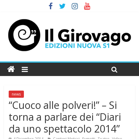
news
“Cuoco alle polveri!” – Si
torna a parlare dei “Diari
da uno spettacolo 2014”
,
,
,
,
4 Dicembre 2014
Cantieri Meticci
Fumetti
Teatro
Video