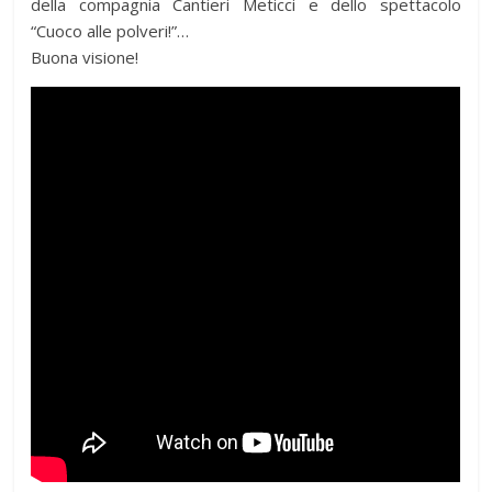
della compagnia Cantieri Meticci e dello spettacolo
“Cuoco alle polveri!”…
Buona visione!