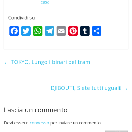
casa
Condividi su:
F
T
W
T
E
Pi
T
S
ac
w
h
el
m
nt
u
h
e
itt
at
e
ai
er
m
ar
b
er
s
gr
l
e
bl
e
←
TOKYO, Lungo i binari del tram
o
A
a
st
r
o
p
m
k
p
DJIBOUTI, Siete tutti uguali!
→
Lascia un commento
Devi essere
connesso
per inviare un commento.