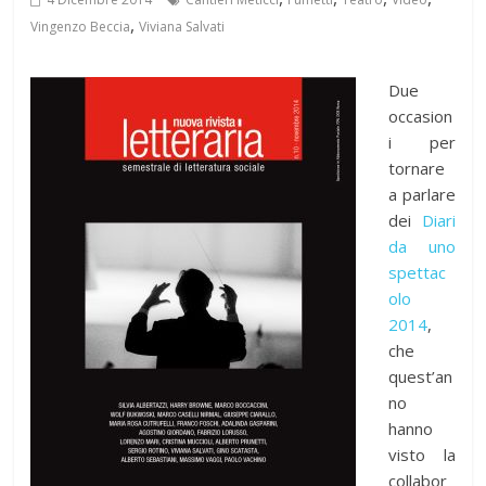
,
Vingenzo Beccia
Viviana Salvati
Due
occasion
i per
tornare
a parlare
dei
Diari
da uno
spettac
olo
2014
,
che
quest’an
no
hanno
visto la
collabor