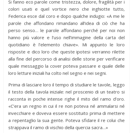
Si fanno eco parole come tristezza, dolore, fragilità per i
colori usati e quel vortice nero che inghiotte tutto,
Federica esce dal coro e dopo qualche indugio: «A me le
parole che affondano rimandano all’idea di ciò che ha
perso senso… le parole affondano perché per noi non
hanno più valore e l’uso nell’immagine della carta del
quotidiano è l’elemento chiave». Mi appunto le loro
risposte e dico loro che queste ipotesi verranno rilette
alla fine del percorso di analisi delle storie per verificare
quale messaggio la cover poteva passare e quale delle
loro letture iniziali ha colto nel segno e nei segni.
Prima di lasciare loro il tempo di studiare le tavole, leggo
il testo della tavola iniziale: nel proscenio di un teatro si
racconta in poche intense righe il mito del ramo d’oro.
«C’era un regno in cui il re non poteva né ammalarsi né
invecchiare e doveva essere sostituito prima di mettere
a repentaglio la sua gente. Poteva sfidare il re colui che
strappava il ramo di vischio della quercia sacra…»