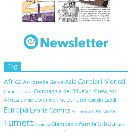
Tag
Africa
Asia
Cantieri Meticci
Antonella Selva
Crew for
Compagnia dei Rifugiati
Come il Titanic
Africa
Esodi
DKMO
DON'T KICK ME OUT
Elena Guidolin
Europa
Expris Comics
Fratellitudine
Femministe
Fumetti
Gibuti
Giampaolo Parrilla
fumetto
Il mio