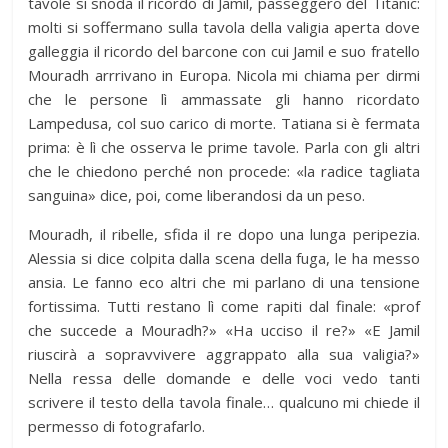
tavole si snoda il ricordo di Jamil, passeggero del Titanic:
molti si soffermano sulla tavola della valigia aperta dove
galleggia il ricordo del barcone con cui Jamil e suo fratello
Mouradh arrrivano in Europa. Nicola mi chiama per dirmi
che le persone lì ammassate gli hanno ricordato
Lampedusa, col suo carico di morte. Tatiana si è fermata
prima: è lì che osserva le prime tavole. Parla con gli altri
che le chiedono perché non procede: «la radice tagliata
sanguina» dice, poi, come liberandosi da un peso.
Mouradh, il ribelle, sfida il re dopo una lunga peripezia.
Alessia si dice colpita dalla scena della fuga, le ha messo
ansia. Le fanno eco altri che mi parlano di una tensione
fortissima. Tutti restano lì come rapiti dal finale: «prof
che succede a Mouradh?» «Ha ucciso il re?» «E Jamil
riuscirà a sopravvivere aggrappato alla sua valigia?»
Nella ressa delle domande e delle voci vedo tanti
scrivere il testo della tavola finale… qualcuno mi chiede il
permesso di fotografarlo.