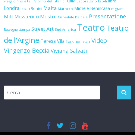
Italia
libro
viaggio fino a te
Il Violino del Titanic
Laboratorio Esodi
Malta
Londra
Michele Benincasa
Lucia Bonini
Marocco
migranti
Presentazione
Milt
Misstendo
Mostre
Ospedale Balbalà
Teatro
Teatro
Street Art
Sud America
Rassegna stampa
dell'Argine
Video
Teresa Vila
Turkmenistan
Vingenzo Beccia
Viviana Salvati
Copyright © 2026
Il Girovago
. Tutti i diritti riservati.