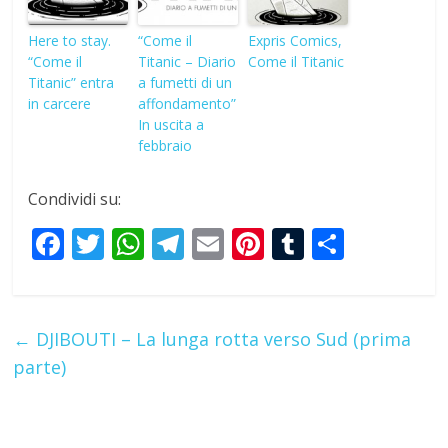
Here to stay.
“Come il
Expris Comics,
“Come il
Titanic – Diario
Come il Titanic
Titanic” entra
a fumetti di un
in carcere
affondamento”
In uscita a
febbraio
Condividi su:
F
T
W
T
E
Pi
T
S
ac
w
h
el
m
nt
u
h
e
itt
at
e
ai
er
m
ar
b
er
s
gr
l
e
bl
e
←
DJIBOUTI – La lunga rotta verso Sud (prima
o
A
a
st
r
parte)
o
p
m
k
p