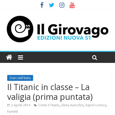
Diari dall'Italia
Il Titanic in classe – La
valigia (prima puntata)
,
,
,
2 Aprile 2014
Come il Titanic
Elena Auricchio
Expris Comics
Fumetti