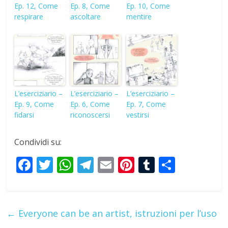
Ep. 12, Come
Ep. 8, Come
Ep. 10, Come
respirare
ascoltare
mentire
L’eserciziario –
L’eserciziario –
L’eserciziario –
Ep. 9, Come
Ep. 6, Come
Ep. 7, Come
fidarsi
riconoscersi
vestirsi
Condividi su:
F
T
W
T
E
Pi
T
S
ac
w
h
el
m
nt
u
h
e
itt
at
e
ai
er
m
ar
b
er
s
gr
l
e
bl
e
←
Everyone can be an artist, istruzioni per l’uso