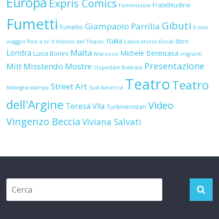
Europa
Expris Comics
Fratellitudine
Femministe
Fumetti
Gibuti
Giampaolo Parrilla
fumetto
Il mio
Italia
libro
viaggio fino a te
Il Violino del Titanic
Laboratorio Esodi
Malta
Londra
Michele Benincasa
Lucia Bonini
Marocco
migranti
Presentazione
Milt
Misstendo
Mostre
Ospedale Balbalà
Teatro
Teatro
Street Art
Sud America
Rassegna stampa
dell'Argine
Video
Teresa Vila
Turkmenistan
Vingenzo Beccia
Viviana Salvati