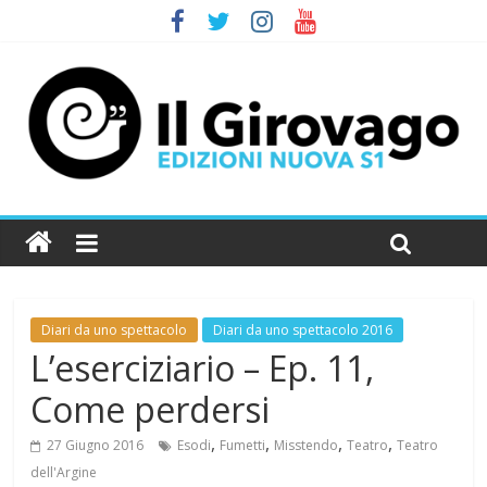
Diari da uno spettacolo
Diari da uno spettacolo 2016
L’eserciziario – Ep. 11,
Come perdersi
,
,
,
,
27 Giugno 2016
Esodi
Fumetti
Misstendo
Teatro
Teatro
dell'Argine