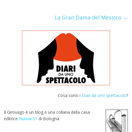
o
A
a
st
r
o
p
m
k
p
La Gran Dama del Messico
→
Cosa sono i
Diari da uno spettacolo
?
Il Girovago è un blog e una collana della casa
editrice
Nuova S1
di Bologna