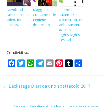
Nuvole sul
Maggio con
“Come il
Mediterraneo –
Cronache dalle
Titanic. Diario
video, foto e
Periferie
a fumetti di un
podcast
dell’Impero
affondamento”
@ Human
Rights Nights
Festival
Condividi su:
F
T
W
T
E
Pi
T
S
ac
w
h
el
m
nt
u
h
e
itt
at
e
ai
er
m
ar
b
er
s
gr
l
e
bl
e
←
Backstage Diari da uno spettacolo 2017
o
A
a
st
r
o
p
m