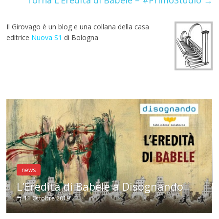
k
p
Torna L’Eredità di Babele – #PrimoStudio
→
Il Girovago è un blog e una collana della casa
editrice
Nuova S1
di Bologna
news
Antonella Selva a Co
3 Ottobre 2019
e a Disognando
Autori e categorie