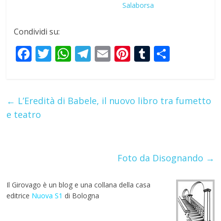
Salaborsa
Condividi su:
F
T
W
T
E
Pi
T
S
ac
w
h
el
m
nt
u
h
e
itt
at
e
ai
er
m
ar
b
er
s
gr
l
e
bl
e
←
L’Eredità di Babele, il nuovo libro tra fumetto
o
A
a
st
r
e teatro
o
p
m
k
p
Foto da Disognando
→
Il Girovago è un blog e una collana della casa
editrice
Nuova S1
di Bologna