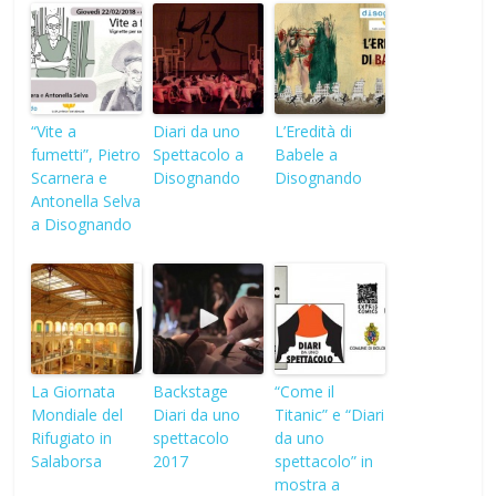
“Vite a
Diari da uno
L’Eredità di
fumetti”, Pietro
Spettacolo a
Babele a
Scarnera e
Disognando
Disognando
Antonella Selva
a Disognando
La Giornata
Backstage
“Come il
Mondiale del
Diari da uno
Titanic” e “Diari
Rifugiato in
spettacolo
da uno
Salaborsa
2017
spettacolo” in
mostra a