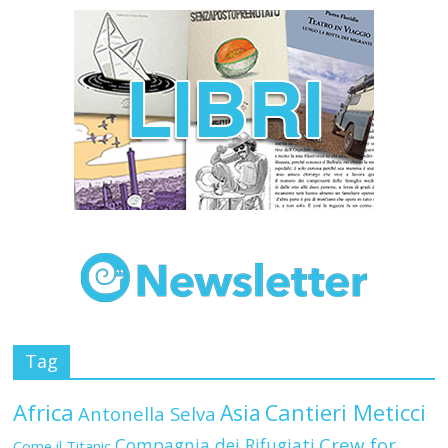
Tag
Africa
Asia
Cantieri Meticci
Antonella Selva
Crew for
Compagnia dei Rifugiati
Come il Titanic
Africa
Esodi
DKMO
DON'T KICK ME OUT
Elena Guidolin
Europa
Expris Comics