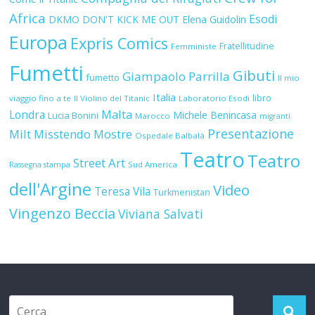
Fratellitudine
Femministe
Fumetti
Gibuti
Giampaolo Parrilla
fumetto
Il mio
Italia
libro
viaggio fino a te
Il Violino del Titanic
Laboratorio Esodi
Malta
Londra
Michele Benincasa
Lucia Bonini
Marocco
migranti
Presentazione
Milt
Misstendo
Mostre
Ospedale Balbalà
Teatro
Teatro
Street Art
Sud America
Rassegna stampa
dell'Argine
Video
Teresa Vila
Turkmenistan
Vingenzo Beccia
Viviana Salvati