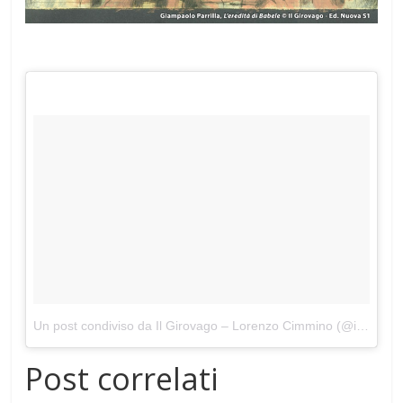
Un post condiviso da Il Girovago – Lorenzo Cimmino (@ilgirovagolibri)
Post correlati