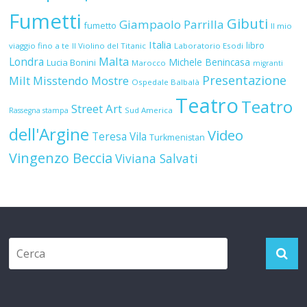
Fumetti
Gibuti
Giampaolo Parrilla
fumetto
Il mio
Italia
libro
viaggio fino a te
Il Violino del Titanic
Laboratorio Esodi
Malta
Londra
Michele Benincasa
Lucia Bonini
Marocco
migranti
Presentazione
Milt
Misstendo
Mostre
Ospedale Balbalà
Teatro
Teatro
Street Art
Sud America
Rassegna stampa
dell'Argine
Video
Teresa Vila
Turkmenistan
Vingenzo Beccia
Viviana Salvati