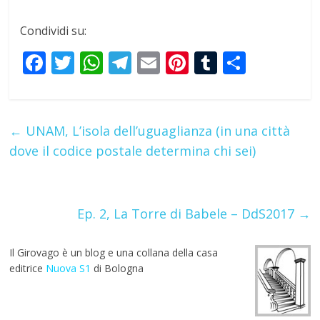
Condividi su:
F
T
W
T
E
Pi
T
S
ac
w
h
el
m
nt
u
h
e
itt
at
e
ai
er
m
ar
b
er
s
gr
l
e
bl
e
←
UNAM, L’isola dell’uguaglianza (in una città
o
A
a
st
r
dove il codice postale determina chi sei)
o
p
m
k
p
Ep. 2, La Torre di Babele – DdS2017
→
Il Girovago è un blog e una collana della casa
editrice
Nuova S1
di Bologna