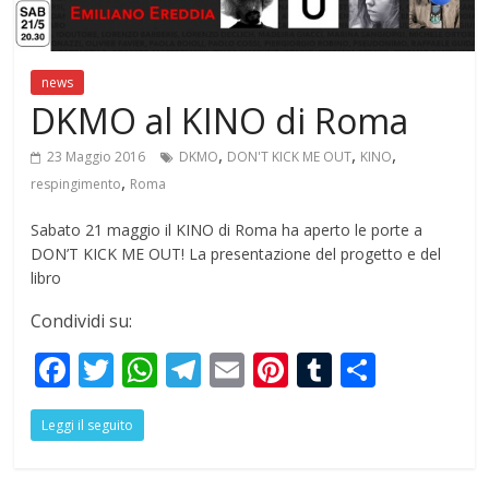
news
DKMO al KINO di Roma
,
,
,
23 Maggio 2016
DKMO
DON'T KICK ME OUT
KINO
,
respingimento
Roma
Sabato 21 maggio il KINO di Roma ha aperto le porte a
DON’T KICK ME OUT! La presentazione del progetto e del
libro
Condividi su:
F
T
W
T
E
Pi
T
S
ac
w
h
el
m
nt
u
h
Leggi il seguito
e
itt
at
e
ai
er
m
ar
b
er
s
gr
l
e
bl
e