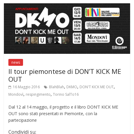
o
A
a
st
r
o
p
m
k
p
news
Il tour piemontese di DON’T KICK ME
OUT
,
,
,
16 Maggio 2016
BlahBlah
DKMO
DON'T KICK ME OUT
,
,
Mondovì
respingimento
Torino SalTo16
Dal 12 al 14 maggio, il progetto e il libro DON’T KICK ME
OUT sono stati presentati in Piemonte, con la
partecipazione
Condividi su: