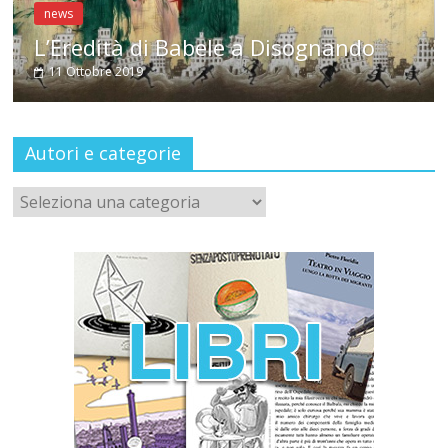
news
l
L’Eredità di Babele a Disognando
11 Ottobre 2019
Autori e categorie