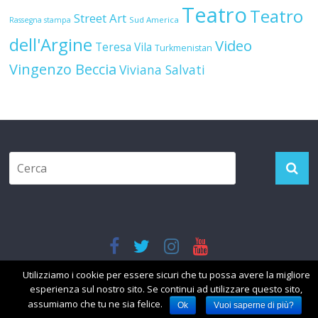
Teatro
Teatro
Street Art
Sud America
Rassegna stampa
dell'Argine
Video
Teresa Vila
Turkmenistan
Vingenzo Beccia
Viviana Salvati
Copyright © 2026
Il Girovago
. Tutti i diritti riservati.
Utilizziamo i cookie per essere sicuri che tu possa avere la migliore
Theme: ColorMag by
ThemeGrill
. Powered by
WordPress
.
esperienza sul nostro sito. Se continui ad utilizzare questo sito,
assumiamo che tu ne sia felice.
Ok
Vuoi saperne di più?