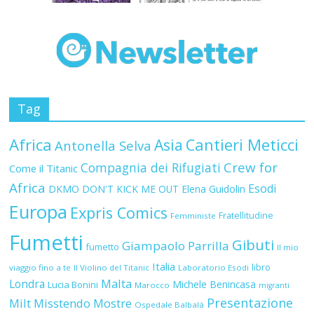
Tag
Africa
Asia
Cantieri Meticci
Antonella Selva
Crew for
Compagnia dei Rifugiati
Come il Titanic
Africa
Esodi
DKMO
DON'T KICK ME OUT
Elena Guidolin
Europa
Expris Comics
Fratellitudine
Femministe
Fumetti
Gibuti
Giampaolo Parrilla
fumetto
Il mio
Italia
libro
viaggio fino a te
Il Violino del Titanic
Laboratorio Esodi
Malta
Londra
Michele Benincasa
Lucia Bonini
Marocco
migranti
Presentazione
Milt
Misstendo
Mostre
Ospedale Balbalà