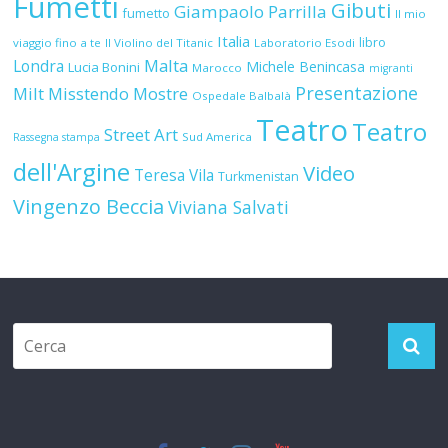
Fumetti
Gibuti
Giampaolo Parrilla
fumetto
Il mio
Italia
libro
viaggio fino a te
Il Violino del Titanic
Laboratorio Esodi
Malta
Londra
Michele Benincasa
Lucia Bonini
Marocco
migranti
Presentazione
Milt
Misstendo
Mostre
Ospedale Balbalà
Teatro
Teatro
Street Art
Sud America
Rassegna stampa
dell'Argine
Video
Teresa Vila
Turkmenistan
Vingenzo Beccia
Viviana Salvati