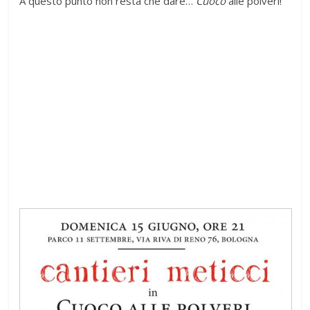
A questo punto non resta che dare…
Cuoco
alle polveri!