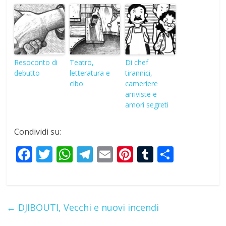
Resoconto di
Teatro,
Di chef
debutto
letteratura e
tirannici,
cibo
cameriere
arriviste e
amori segreti
Condividi su:
F
T
W
T
E
Pi
T
S
ac
w
h
el
m
nt
u
h
e
itt
at
e
ai
er
m
ar
b
er
s
gr
l
e
bl
e
←
DJIBOUTI, Vecchi e nuovi incendi
o
A
a
st
r