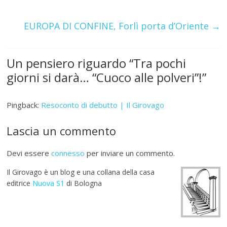
o
p
m
k
p
EUROPA DI CONFINE, Forlì porta d’Oriente
→
Un pensiero riguardo “
Tra pochi
giorni si darà… “Cuoco alle polveri”!
”
Pingback:
Resoconto di debutto | Il Girovago
Lascia un commento
Devi essere
connesso
per inviare un commento.
Il Girovago è un blog e una collana della casa
editrice
Nuova S1
di Bologna