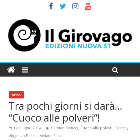
news
Tra pochi giorni si darà…
“Cuoco alle polveri”!
,
,
,
12 Giugno 2014
Cantieri Meticci
Cuoco alle polveri
Teatro
,
Vingenzo Beccia
Viviana Salvati