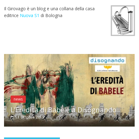
o
A
a
st
r
Il Girovago è un blog e una collana della casa
o
p
m
editrice
Nuova S1
di Bologna
k
p
news
l
L’Eredità di Babele a Disognando
11 Ottobre 2019