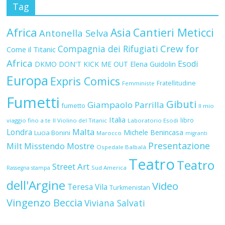
Tag
Africa
Asia
Cantieri Meticci
Antonella Selva
Crew for
Compagnia dei Rifugiati
Come il Titanic
Africa
Esodi
DKMO
DON'T KICK ME OUT
Elena Guidolin
Europa
Expris Comics
Fratellitudine
Femministe
Fumetti
Gibuti
Giampaolo Parrilla
fumetto
Il mio
Italia
libro
viaggio fino a te
Il Violino del Titanic
Laboratorio Esodi
Malta
Londra
Michele Benincasa
Lucia Bonini
Marocco
migranti
Presentazione
Milt
Misstendo
Mostre
Ospedale Balbalà
Teatro
Teatro
Street Art
Sud America
Rassegna stampa
dell'Argine
Video
Teresa Vila
Turkmenistan
Vingenzo Beccia
Viviana Salvati