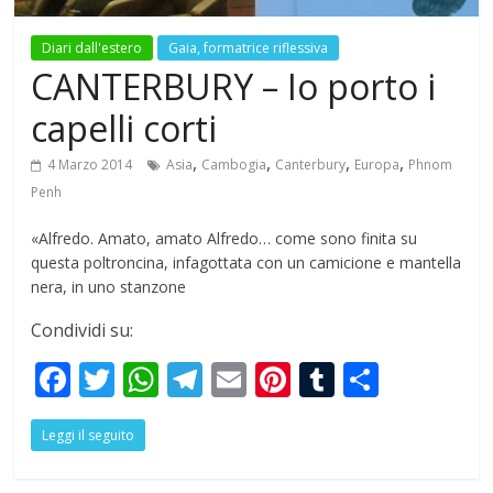
Diari dall'estero
Gaia, formatrice riflessiva
CANTERBURY – Io porto i
capelli corti
,
,
,
,
4 Marzo 2014
Asia
Cambogia
Canterbury
Europa
Phnom
Penh
«Alfredo. Amato, amato Alfredo… come sono finita su
questa poltroncina, infagottata con un camicione e mantella
nera, in uno stanzone
Condividi su:
F
T
W
T
E
Pi
T
S
ac
w
h
el
m
nt
u
h
Leggi il seguito
e
itt
at
e
ai
er
m
ar
b
er
s
gr
l
e
bl
e