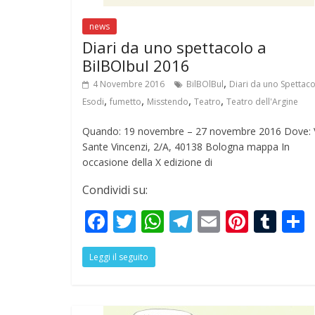
news
Diari da uno spettacolo a
BilBOlbul 2016
,
4 Novembre 2016
BilBOlBul
Diari da uno Spettac
,
,
,
,
Esodi
fumetto
Misstendo
Teatro
Teatro dell'Argine
Quando: 19 novembre – 27 novembre 2016 Dove: 
Sante Vincenzi, 2/A, 40138 Bologna mappa In
occasione della X edizione di
Condividi su:
F
T
W
T
E
Pi
T
ac
w
h
el
m
nt
u
Leggi il seguito
e
itt
at
e
ai
er
m
a
b
er
s
gr
l
e
bl
o
A
a
st
r