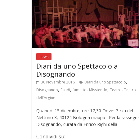
k
p
news
Diari da uno Spettacolo a
Disognando
,
30 Novembre 2016
Diari da uno Spettacolo
,
,
,
,
,
Disognando
Esodi
fumetto
Misstendo
Teatro
Teatro
dell'Argine
Quando: 15 dicembre, ore 17,30 Dove: P.zza del
Nettuno 3, 40124 Bologna mappa Per la rassegn
Disognando, curata da Enrico Righi della
Condividi su: