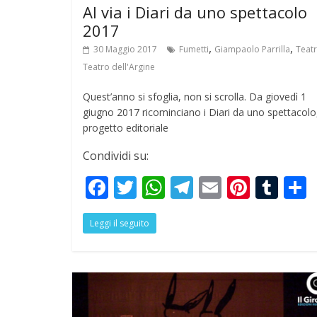
Al via i Diari da uno spettacolo
2017
,
,
30 Maggio 2017
Fumetti
Giampaolo Parrilla
Teat
Teatro dell'Argine
Quest’anno si sfoglia, non si scrolla. Da giovedì 1
giugno 2017 ricominciano i Diari da uno spettacolo,
progetto editoriale
Condividi su:
F
T
W
T
E
Pi
T
ac
w
h
el
m
nt
u
Leggi il seguito
e
itt
at
e
ai
er
m
a
b
er
s
gr
l
e
bl
o
A
a
st
r
o
p
m