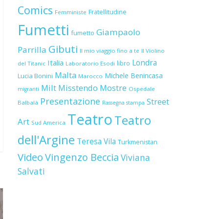
Comics
Fratellitudine
Femministe
Fumetti
Giampaolo
fumetto
Gibuti
Parrilla
Il mio viaggio fino a te
Il Violino
Londra
Italia
libro
del Titanic
Laboratorio Esodi
Malta
Michele Benincasa
Lucia Bonini
Marocco
Milt
Misstendo
Mostre
Ospedale
migranti
Presentazione
Street
Balbalà
Rassegna stampa
Teatro
Teatro
Art
Sud America
dell'Argine
Teresa Vila
Turkmenistan
Video
Vingenzo Beccia
Viviana
Salvati