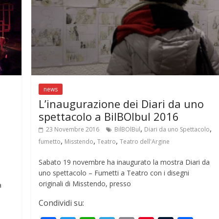
news
L’inaugurazione dei Diari da uno
spettacolo a BilBOlbul 2016
,
,
23 Novembre 2016
BilBOlBul
Diari da uno Spettacolo
,
,
,
fumetto
Misstendo
Teatro
Teatro dell'Argine
Sabato 19 novembre ha inaugurato la mostra Diari da
uno spettacolo – Fumetti a Teatro con i disegni
originali di Misstendo, presso
a
Condividi su: