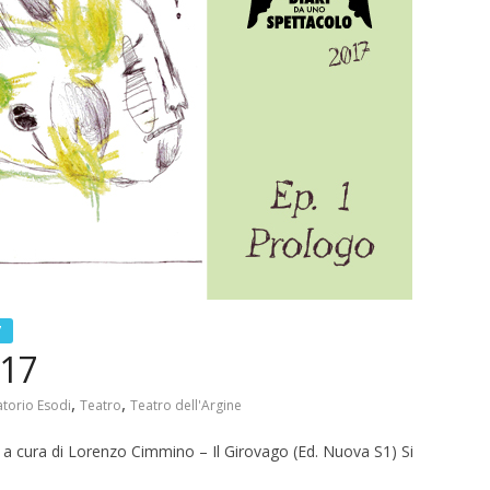
news
elva in mostra a
ff (@Bottega
L’Eredità di Babele a
Disognando
11 Ottobre 2019
7
017
,
,
torio Esodi
Teatro
Teatro dell'Argine
e a cura di Lorenzo Cimmino – Il Girovago (Ed. Nuova S1) Si