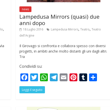
news
Lampedusa Mirrors (quasi) due
anni dopo
,
,
,
olo
18 Luglio 2016
Lampedusa Mirrors
Teatro
Teatro
dell'Argine
Via
Il Girovago si confronta e collabora spesso con diversi
progetti, in ambiti anche molto distanti gli uni dagli altri.
Tra
Condividi su:
S
F
T
W
T
E
Pi
T
S
h
ac
w
h
el
m
nt
u
h
r
Leggi il seguito
e
itt
at
e
ai
er
m
ar
e
b
er
s
gr
l
e
bl
e
o
A
a
st
r