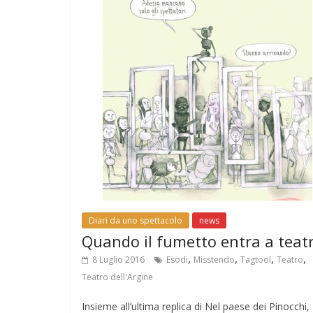
o
p
m
k
p
Diari da uno spettacolo
news
Quando il fumetto entra a teat
,
,
,
,
8 Luglio 2016
Esodi
Misstendo
Tagtool
Teatro
Teatro dell'Argine
Insieme all’ultima replica di Nel paese dei Pinocchi,