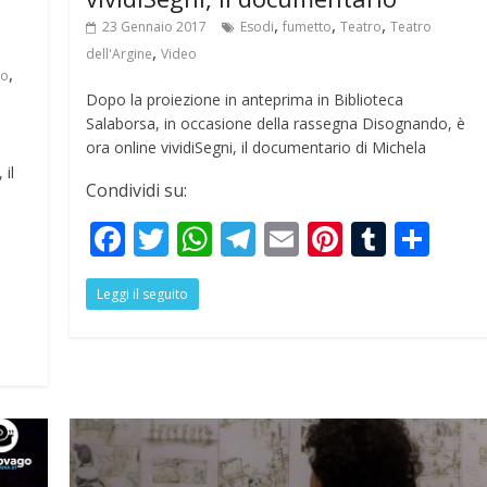
,
,
,
23 Gennaio 2017
Esodi
fumetto
Teatro
Teatro
,
dell'Argine
Video
,
ro
Dopo la proiezione in anteprima in Biblioteca
Salaborsa, in occasione della rassegna Disognando, è
ora online vividiSegni, il documentario di Michela
 il
Condividi su:
F
T
W
T
E
Pi
T
S
ac
w
h
el
m
nt
u
h
S
Leggi il seguito
e
itt
at
e
ai
er
m
ar
h
b
er
s
gr
l
e
bl
e
r
o
A
a
st
r
e
o
p
m
k
p