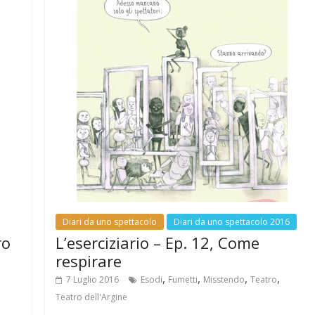
o
p
m
k
p
Diari da uno spettacolo
Diari da uno spettacolo 2016
ro
L’eserciziario – Ep. 12, Come
respirare
,
,
,
,
7 Luglio 2016
Esodi
Fumetti
Misstendo
Teatro
Teatro dell'Argine