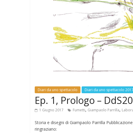
news
Antonella S
BilBOLBul o
ExAequo)
7 Novembre 2018
Diari da uno spettacolo
Diari da uno spettacolo 201
Ep. 1, Prologo – DdS2
,
,
1 Giugno 2017
Fumetti
Giampaolo Parrilla
Labora
Storia e disegni di Giampaolo Parrilla Pubblicazion
ringraziano: