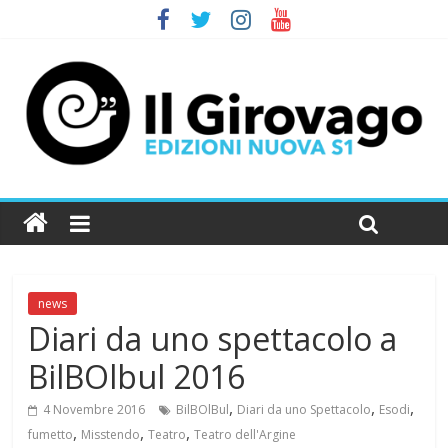
news
Diari da uno spettacolo a
BilBOlbul 2016
,
,
,
4 Novembre 2016
BilBOlBul
Diari da uno Spettacolo
Esodi
,
,
,
fumetto
Misstendo
Teatro
Teatro dell'Argine