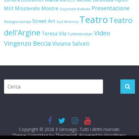
Teatro
Teatro
Street Art
Sud America
Rassegna stampa
dell'Argine
Video
Teresa Vila
Turkmenistan
Vingenzo Beccia
Viviana Salvati
Copyright © 2026
Il Girovago
. Tutti i diritti riservati.
Theme: ColorMag by
ThemeGrill
. Powered by
WordPress
.