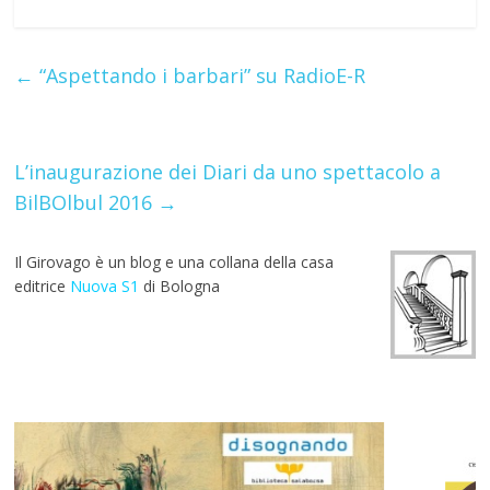
ac
w
h
el
m
nt
u
h
e
itt
at
e
ai
er
m
ar
b
er
s
gr
l
e
bl
e
←
“Aspettando i barbari” su RadioE-R
o
A
a
st
r
o
p
m
k
p
L’inaugurazione dei Diari da uno spettacolo a
BilBOlbul 2016
→
Il Girovago è un blog e una collana della casa
editrice
Nuova S1
di Bologna