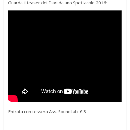
Guarda il teaser dei Diari da uno Spettacolo 2016:
Entrata con tessera Ass. SoundLab: € 3