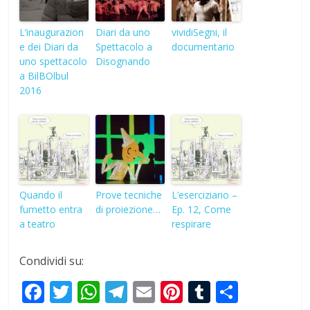
L’inaugurazion
Diari da uno
vividiSegni, il
e dei Diari da
Spettacolo a
documentario
uno spettacolo
Disognando
a BilBOlbul
2016
Quando il
Prove tecniche
L’eserciziario –
fumetto entra
di proiezione…
Ep. 12, Come
a teatro
respirare
Condividi su:
F
T
W
T
E
Pi
T
S