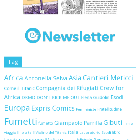
Tag
Africa
Asia
Cantieri Meticci
Antonella Selva
Crew for
Compagnia dei Rifugiati
Come il Titanic
Africa
Esodi
DKMO
DON'T KICK ME OUT
Elena Guidolin
Europa
Expris Comics
Fratellitudine
Femministe
Fumetti
Gibuti
Giampaolo Parrilla
fumetto
Il mio
Italia
libro
viaggio fino a te
Il Violino del Titanic
Laboratorio Esodi
Malta
Londra
Michele Benincasa
Lucia Bonini
Marocco
migranti
Presentazione
Milt
Misstendo
Mostre
Ospedale Balbalà