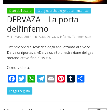
Diari dall'estero
Giorgio, archeologo documentarista
DERVAZA – La porta
dell’inferno
,
,
,
11 Marzo 2014
Asia
Dervaza
Inferno
Turkmenistan
Un’enciclopedia sovietica degli anni ottanta alla voce
Dervaza riportava: «Dervaza: sito di estrazione del gas
metano attivo fino al 1971».
Condividi su:
F
T
W
T
E
Pi
T
S
ac
w
h
el
m
nt
u
h
Leggi il seguito
e
itt
at
e
ai
er
m
ar
b
er
s
gr
l
e
bl
e
o
A
a
st
r