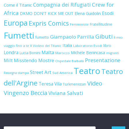
Crew for
Compagnia dei Rifugiati
Come il Titanic
Africa
Esodi
DKMO
DON'T KICK ME OUT
Elena Guidolin
Europa
Expris Comics
Fratellitudine
Femministe
Fumetti
Gibuti
Giampaolo Parrilla
fumetto
Il mio
Italia
libro
viaggio fino a te
Il Violino del Titanic
Laboratorio Esodi
Malta
Londra
Michele Benincasa
Lucia Bonini
Marocco
migranti
Presentazione
Milt
Misstendo
Mostre
Ospedale Balbalà
Teatro
Teatro
Street Art
Sud America
Rassegna stampa
dell'Argine
Video
Teresa Vila
Turkmenistan
Vingenzo Beccia
Viviana Salvati