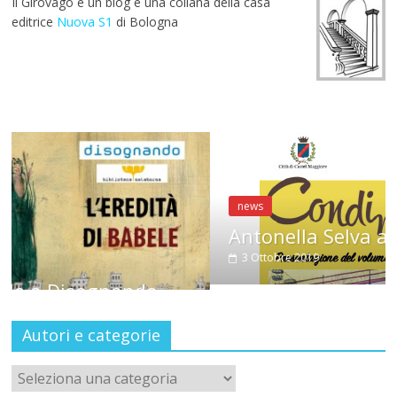
Il Girovago è un blog e una collana della casa
o
p
m
editrice
Nuova S1
di Bologna
k
p
news
Antonella Selva a CondiMenti
3 Ottobre 2019
gnando
Autori e categorie