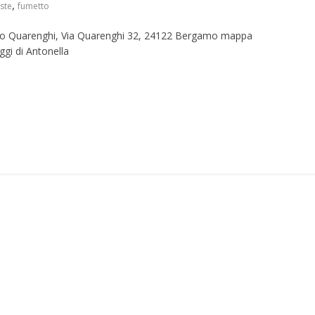
,
ste
fumetto
ocio Quarenghi, Via Quarenghi 32, 24122 Bergamo mappa
ggi di Antonella
S
h
r
e