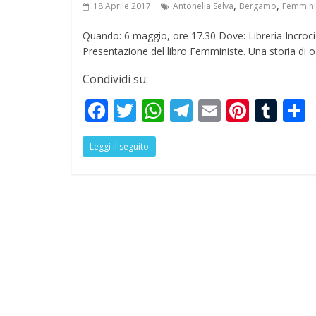
,
,
18 Aprile 2017
Antonella Selva
Bergamo
Femmini
Quando: 6 maggio, ore 17.30 Dove: Libreria Incr
Presentazione del libro Femministe. Una storia di o
Condividi su:
F
T
W
T
E
Pi
T
ac
w
h
el
m
nt
u
Leggi il seguito
e
itt
at
e
ai
er
m
a
b
er
s
gr
l
e
bl
o
A
a
st
r
o
p
m
k
p