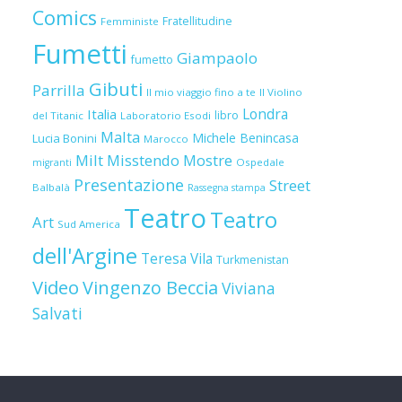
Comics
Fratellitudine
Femministe
Fumetti
Giampaolo
fumetto
Gibuti
Parrilla
Il mio viaggio fino a te
Il Violino
Londra
Italia
libro
del Titanic
Laboratorio Esodi
Malta
Michele Benincasa
Lucia Bonini
Marocco
Milt
Misstendo
Mostre
Ospedale
migranti
Presentazione
Street
Balbalà
Rassegna stampa
Teatro
Teatro
Art
Sud America
dell'Argine
Teresa Vila
Turkmenistan
Video
Vingenzo Beccia
Viviana
Salvati