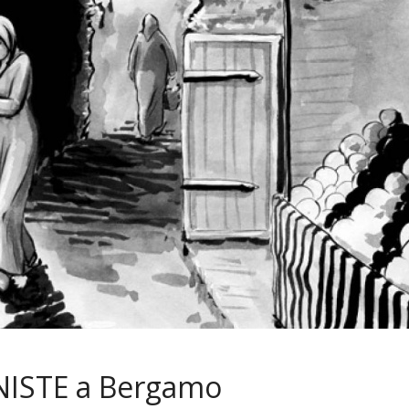
news
Antonella Selva in mostra a
BilBOLBul off (@Bottega
ExAequo)
7 Novembre 2018
NISTE a Bergamo