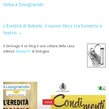
o
A
a
st
r
Selva a Disognando
o
p
m
k
p
L’Eredità di Babele, il nuovo libro tra fumetto e
teatro
→
Il Girovago è un blog e una collana della casa
editrice
Nuova S1
di Bologna
news