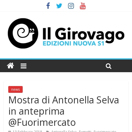
news
Mostra di Antonella Selva
in anteprima
@Fuorimercato
,
,
,
13 Febbraio 2018
Antonella Selva
Fumetti
Fuorimercato