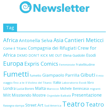
Tag
Africa
Asia
Cantieri Meticci
Antonella Selva
Crew for
Compagnia dei Rifugiati
Come il Titanic
Africa
Esodi
DKMO
DON'T KICK ME OUT
Elena Guidolin
Europa
Expris Comics
Fratellitudine
Femministe
Fumetti
Gibuti
Giampaolo Parrilla
fumetto
Il mio
Italia
libro
viaggio fino a te
Il Violino del Titanic
Laboratorio Esodi
Malta
Londra
Michele Benincasa
Lucia Bonini
Marocco
migranti
Presentazione
Milt
Misstendo
Mostre
Ospedale Balbalà
Teatro
Teatro
Street Art
Sud America
Rassegna stampa