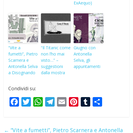
ExAequo)
“Vite a
“Il Titanic come
Giugno con
fumetti”, Pietro
non l’ho mai
Antonella
Scarnera e
visto…” –
Selva, gli
Antonella Selva
suggestioni
appuntamenti
a Disognando
dalla mostra
Condividi su:
F
T
W
T
E
Pi
T
S
ac
w
h
el
m
nt
u
h
e
itt
at
e
ai
er
m
ar
b
er
s
gr
l
e
bl
e
←
“Vite a fumetti”, Pietro Scarnera e Antonella