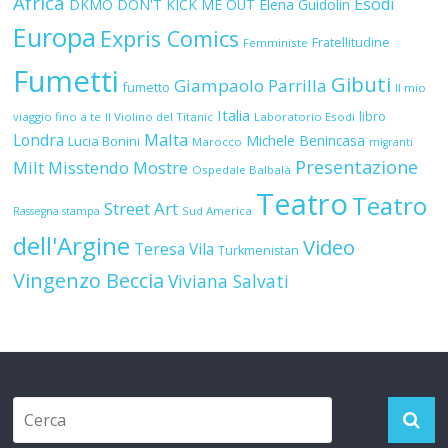
Africa
Esodi
DKMO
DON'T KICK ME OUT
Elena Guidolin
Europa
Expris Comics
Fratellitudine
Femministe
Fumetti
Gibuti
Giampaolo Parrilla
fumetto
Il mio
Italia
libro
viaggio fino a te
Il Violino del Titanic
Laboratorio Esodi
Malta
Londra
Michele Benincasa
Lucia Bonini
Marocco
migranti
Presentazione
Milt
Misstendo
Mostre
Ospedale Balbalà
Teatro
Teatro
Street Art
Sud America
Rassegna stampa
dell'Argine
Video
Teresa Vila
Turkmenistan
Vingenzo Beccia
Viviana Salvati