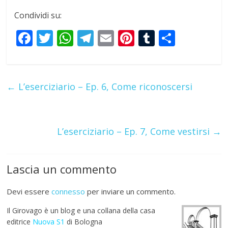
Condividi su:
F
T
W
T
E
Pi
T
S
ac
w
h
el
m
nt
u
h
e
itt
at
e
ai
er
m
ar
b
er
s
gr
l
e
bl
e
←
L’eserciziario – Ep. 6, Come riconoscersi
o
A
a
st
r
o
p
m
k
p
L’eserciziario – Ep. 7, Come vestirsi
→
Lascia un commento
Devi essere
connesso
per inviare un commento.
Il Girovago è un blog e una collana della casa
editrice
Nuova S1
di Bologna