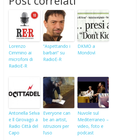
Post correlati
Lorenzo
“Aspettando i
DKMO a
Cimmino ai
barbari” su
Mondovì
microfoni di
RadioE-R
RadioE-R
Antonella Selva
Everyone can
Nuvole sul
e ll Girovago a
be an artist,
Mediterraneo –
Radio Città del
istruzioni per
video, foto e
Capo
l’uso
podcast