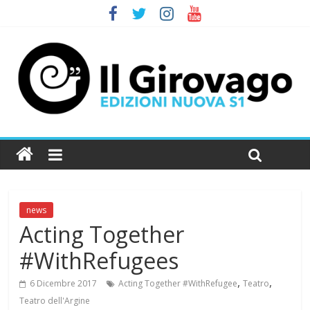
news
Acting Together
#WithRefugees
,
,
6 Dicembre 2017
Acting Together #WithRefugee
Teatro
Teatro dell'Argine