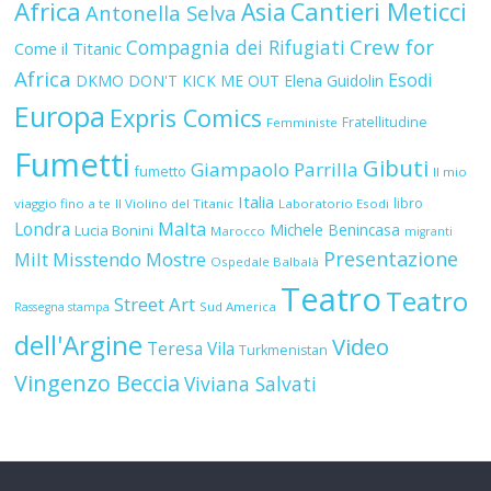
Africa
Esodi
DKMO
DON'T KICK ME OUT
Elena Guidolin
Europa
Expris Comics
Fratellitudine
Femministe
Fumetti
Gibuti
Giampaolo Parrilla
fumetto
Il mio
Italia
libro
viaggio fino a te
Il Violino del Titanic
Laboratorio Esodi
Malta
Londra
Michele Benincasa
Lucia Bonini
Marocco
migranti
Presentazione
Milt
Misstendo
Mostre
Ospedale Balbalà
Teatro
Teatro
Street Art
Sud America
Rassegna stampa
dell'Argine
Video
Teresa Vila
Turkmenistan
Vingenzo Beccia
Viviana Salvati