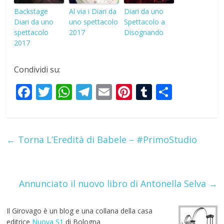
Backstage
Al via i Diari da
Diari da uno
Diari da uno
uno spettacolo
Spettacolo a
spettacolo
2017
Disognando
2017
Condividi su:
F
T
W
T
E
Pi
T
S
ac
w
h
el
m
nt
u
h
e
itt
at
e
ai
er
m
ar
b
er
s
gr
l
e
bl
e
←
Torna L’Eredità di Babele – #PrimoStudio
o
A
a
st
r
o
p
m
k
p
Annunciato il nuovo libro di Antonella Selva
→
Il Girovago è un blog e una collana della casa
editrice
Nuova S1
di Bologna