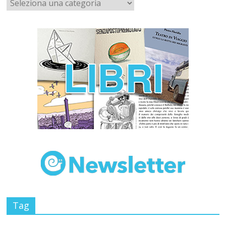
Tag
Africa
Asia
Cantieri Meticci
Antonella Selva
Crew for
Compagnia dei Rifugiati
Come il Titanic