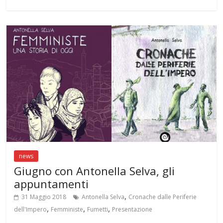
b
er
s
gr
l
e
bl
e
o
A
a
st
r
o
p
m
k
p
news
Giugno con Antonella Selva, gli
appuntamenti
,
31 Maggio 2018
Antonella Selva
Cronache dalle Periferie
,
,
,
dell'Impero
Femministe
Fumetti
Presentazione