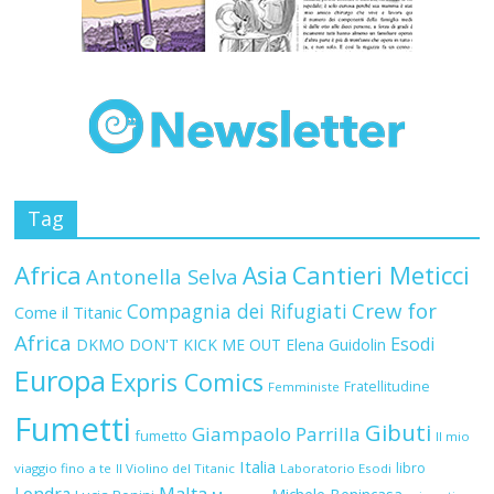
Tag
Africa
Asia
Cantieri Meticci
Antonella Selva
Crew for
Compagnia dei Rifugiati
Come il Titanic
Africa
Esodi
DKMO
DON'T KICK ME OUT
Elena Guidolin
Europa
Expris Comics
Fratellitudine
Femministe
Fumetti
Gibuti
Giampaolo Parrilla
fumetto
Il mio
Italia
libro
viaggio fino a te
Il Violino del Titanic
Laboratorio Esodi
Malta
Londra
Michele Benincasa
Lucia Bonini