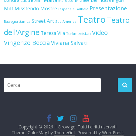
Marocco
migranti
Presentazione
Milt
Misstendo
Mostre
Ospedale Balbalà
Teatro
Teatro
Street Art
Sud America
Rassegna stampa
dell'Argine
Video
Teresa Vila
Turkmenistan
Vingenzo Beccia
Viviana Salvati
Copyright © 2026
Il Girovago
. Tutti i diritti riservati.
Theme: ColorMag by
ThemeGrill
. Powered by
WordPress
.