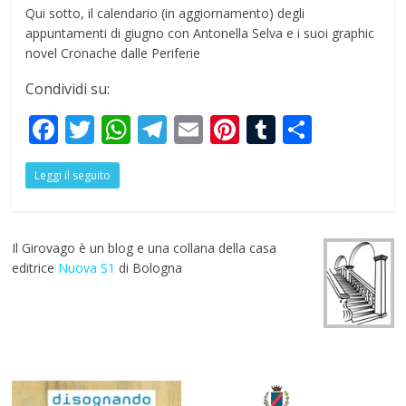
Qui sotto, il calendario (in aggiornamento) degli
appuntamenti di giugno con Antonella Selva e i suoi graphic
novel Cronache dalle Periferie
Condividi su:
F
T
W
T
E
Pi
T
S
ac
w
h
el
m
nt
u
h
Leggi il seguito
e
itt
at
e
ai
er
m
ar
b
er
s
gr
l
e
bl
e
o
A
a
st
r
Il Girovago è un blog e una collana della casa
o
p
m
editrice
Nuova S1
di Bologna
k
p