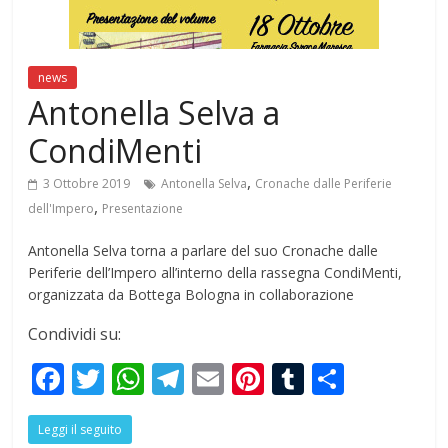
news
Antonella Selva a
CondiMenti
,
3 Ottobre 2019
Antonella Selva
Cronache dalle Periferie
,
dell'Impero
Presentazione
Antonella Selva torna a parlare del suo Cronache dalle
Periferie dell’Impero all’interno della rassegna CondiMenti,
organizzata da Bottega Bologna in collaborazione
Condividi su:
F
T
W
T
E
Pi
T
S
ac
w
h
el
m
nt
u
h
Leggi il seguito
e
itt
at
e
ai
er
m
ar