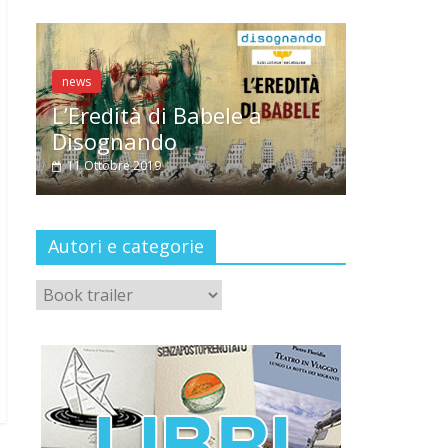
news
news
Antonella Sel
L’Eredità di Babele a
CondiMenti
Disognando
3 Ottobre 2019
11 Ottobre 2019
Autori e categorie