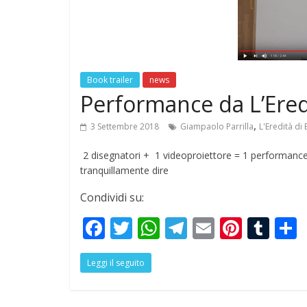
Book trailer
news
Performance da L’Ered
,
3 Settembre 2018
Giampaolo Parrilla
L'Eredità di
2 disegnatori + 1 videoproiettore = 1 performance s
tranquillamente dire
Condividi su:
F
T
W
T
E
Pi
T
ac
w
h
el
m
nt
u
Leggi il seguito
e
itt
at
e
ai
er
m
a
b
er
s
gr
l
e
bl