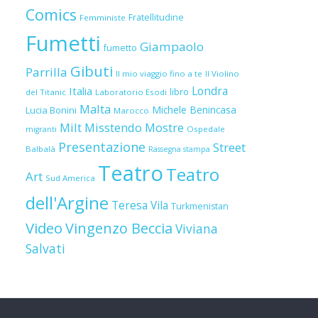
Comics
Fratellitudine
Femministe
Fumetti
Giampaolo
fumetto
Gibuti
Parrilla
Il mio viaggio fino a te
Il Violino
Londra
Italia
libro
del Titanic
Laboratorio Esodi
Malta
Michele Benincasa
Lucia Bonini
Marocco
Milt
Misstendo
Mostre
Ospedale
migranti
Presentazione
Street
Balbalà
Rassegna stampa
Teatro
Teatro
Art
Sud America
dell'Argine
Teresa Vila
Turkmenistan
Video
Vingenzo Beccia
Viviana
Salvati