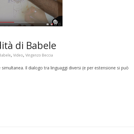
news
Antonella Selva in mostra a
BilBOLBul off (@Bottega
ExAequo)
ità di Babele
7 Novembre 2018
,
,
 Babele
Video
Vingenzo Beccia
imultanea. Il dialogo tra linguaggi diversi (e per estensione si può
S
h
r
e