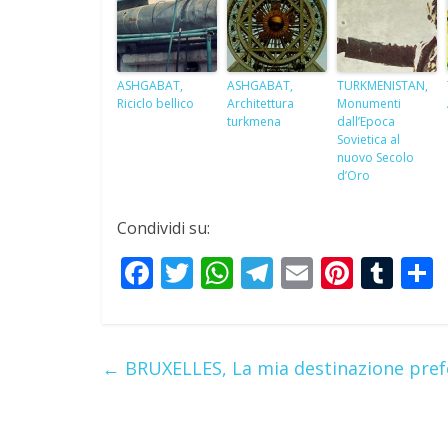
ASHGABAT,
ASHGABAT,
TURKMENISTAN,
Riciclo bellico
Architettura
Monumenti
turkmena
dall’Epoca
Sovietica al
nuovo Secolo
d’Oro
Condividi su:
F
T
W
T
E
Pi
T
ac
w
h
el
m
nt
u
e
itt
at
e
ai
er
m
a
b
er
s
gr
l
e
bl
←
BRUXELLES, La mia destinazione prefe
o
A
a
st
r
o
p
m