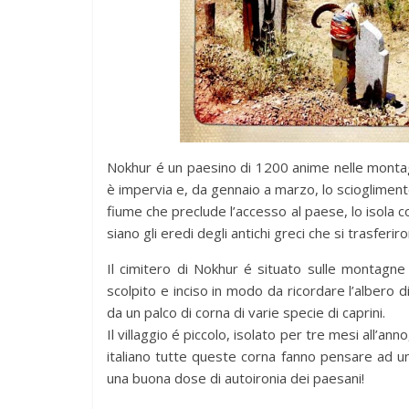
news
Antonella S
BilBOLBul o
Nokhur é un paesino di 1200 anime nelle montag
ExAequo)
è impervia e, da gennaio a marzo, lo scioglimento
7 Novembre 2018
fiume che preclude l’accesso al paese, lo isola c
siano gli eredi degli antichi greci che si trasferir
Il cimitero di Nokhur é situato sulle montagn
scolpito e inciso in modo da ricordare l’albero d
da un palco di corna di varie specie di caprini.
Il villaggio é piccolo, isolato per tre mesi all’an
italiano tutte queste corna fanno pensare ad un
una buona dose di autoironia dei paesani!