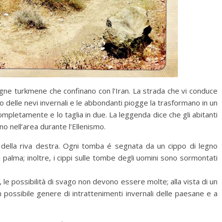
news
elva in mostra a
ff (@Bottega
L’Eredità di Babele a
ne turkmene che confinano con l’Iran. La strada che vi conduce
Disognando
 delle nevi invernali e le abbondanti piogge la trasformano in un
11 Ottobre 2019
ompletamente e lo taglia in due. La leggenda dice che gli abitanti
ono nell’area durante l’Ellenismo.
e della riva destra. Ogni tomba é segnata da un cippo di legno
i palma; inoltre, i cippi sulle tombe degli uomini sono sormontati
no, le possibilità di svago non devono essere molte; alla vista di un
 possibile genere di intrattenimenti invernali delle paesane e a