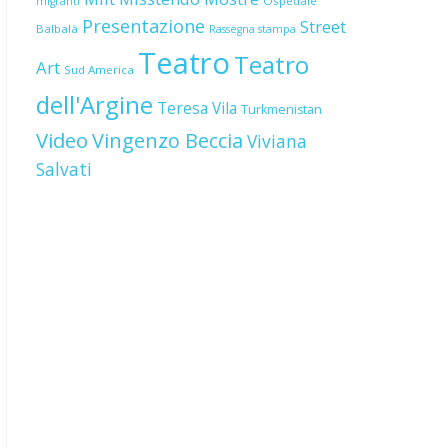
Ospedale
migranti
Presentazione
Street
Balbalà
Rassegna stampa
Teatro
Teatro
Art
Sud America
dell'Argine
Teresa Vila
Turkmenistan
Video
Vingenzo Beccia
Viviana
Salvati