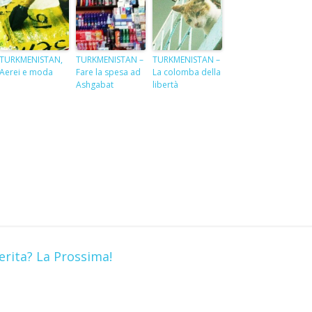
TURKMENISTAN,
TURKMENISTAN –
TURKMENISTAN –
Aerei e moda
Fare la spesa ad
La colomba della
Ashgabat
libertà
S
h
r
e
rita? La Prossima!