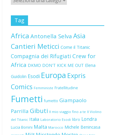
Tag
Africa
Asia
Antonella Selva
Cantieri Meticci
Come il Titanic
Crew for
Compagnia dei Rifugiati
Africa
DKMO
DON'T KICK ME OUT
Elena
Europa
Expris
Esodi
Guidolin
Comics
Fratellitudine
Femministe
Fumetti
Giampaolo
fumetto
Gibuti
Parrilla
Il mio viaggio fino a te
Il Violino
Londra
Italia
libro
del Titanic
Laboratorio Esodi
Malta
Michele Benincasa
Lucia Bonini
Marocco
Milt
Misstendo
Mostre