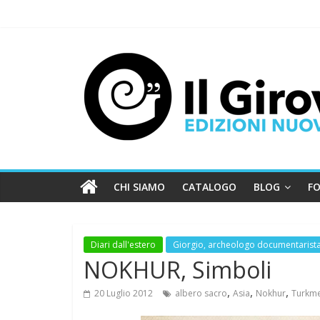
CHI SIAMO
CATALOGO
BLOG
FO
Diari dall'estero
Giorgio, archeologo documentarist
NOKHUR, Simboli
,
,
,
20 Luglio 2012
albero sacro
Asia
Nokhur
Turkme